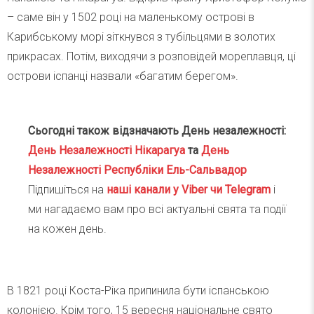
– саме він у 1502 році на маленькому острові в
Карибському морі зіткнувся з тубільцями в золотих
прикрасах. Потім, виходячи з розповідей мореплавця, ці
острови іспанці назвали «багатим берегом».
Сьогодні також відзначають День незалежності:
День Незалежності Нікарагуа
та
День
Незалежності Республіки Ель-Сальвадор
Підпишіться на
наші канали у Viber чи Telegra
m
і
ми нагадаємо вам про всі актуальні свята та події
на кожен день.
В 1821 році Коста-Ріка припинила бути іспанською
колонією. Крім того, 15 вересня національне свято