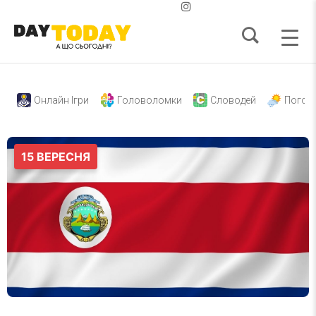
Онлайн Ігри
Головоломки
Словодей
Погод