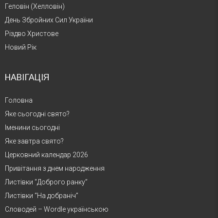
Геловін (Хелловін)
День Збройних Сил України
Різдво Христове
Новий Рік
НАВІГАЦІЯ
Головна
Яке сьогодні свято?
Іменини сьогодні
Яке завтра свято?
Церковний календар 2026
Привітання з днем народження
Листівки “Доброго ранку”
Листівки “На добраніч”
Словодей – Wordle українською