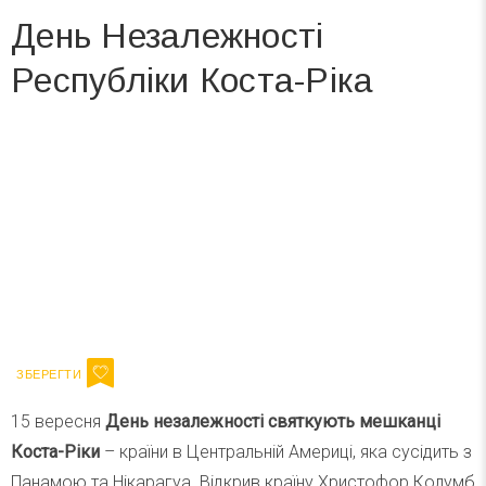
День Незалежності
Республіки Коста-Ріка
Вже 6 років DAY TODAY складає для вас «
Список свят на день
». Підписуйтесь на щоденну розсилку
зручним для вас способом.
Телеграм
Інстаграм
Ваш імейл
Підписатися
Email
15 вересня
День незалежності святкують мешканці
Коста-Ріки
– країни в Центральній Америці, яка сусідить з
Панамою та Нікарагуа. Відкрив країну Христофор Колумб