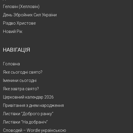
Геловін (Хелловін)
День Збройних Сил України
Різдво Христове
Новий Рік
НАВІГАЦІЯ
Головна
Яке сьогодні свято?
Іменини сьогодні
Яке завтра свято?
Церковний календар 2026
Привітання з днем народження
Листівки “Доброго ранку”
Листівки “На добраніч”
Словодей – Wordle українською