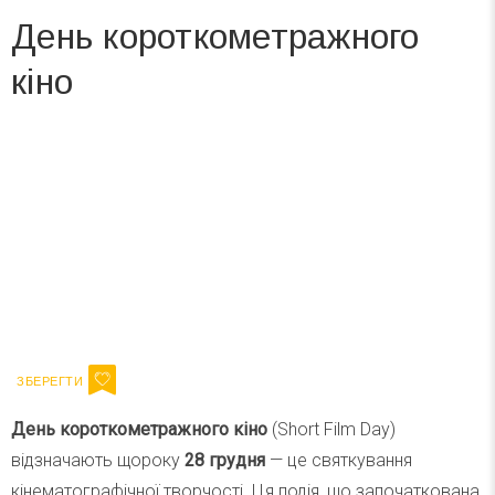
День короткометражного
кіно
Вже 6 років DAY TODAY складає для вас «
Список свят на день
». Підписуйтесь на щоденну розсилку
зручним для вас способом.
Телеграм
Інстаграм
Ваш імейл
Підписатися
Email
День короткометражного кіно
(Short Film Day)
відзначають щороку
28 грудня
— це святкування
кінематографічної творчості. Ця подія, що започаткована