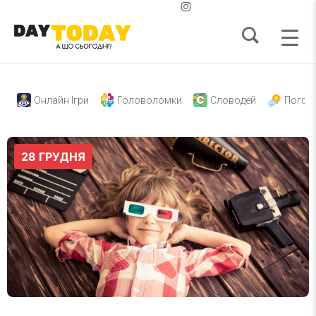
Онлайн Ігри
Головоломки
Словодей
Погод