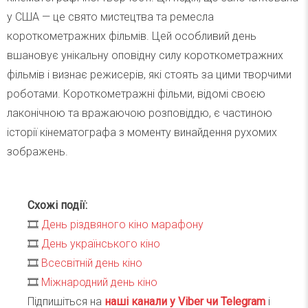
у США — це свято мистецтва та ремесла
короткометражних фільмів. Цей особливий день
вшановує унікальну оповідну силу короткометражних
фільмів і визнає режисерів, які стоять за цими творчими
роботами. Короткометражні фільми, відомі своєю
лаконічною та вражаючою розповіддю, є частиною
історії кінематографа з моменту винайдення рухомих
зображень.
Схожі події:
🎞
День різдвяного кіно марафону
🎞
День українського кіно
🎞
Всесвітній день кіно
🎞
Міжнародний день кіно
Підпишіться на
наші канали у Viber чи Telegra
m
і