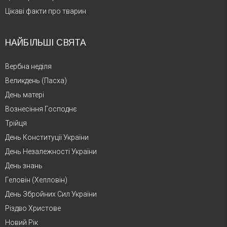
Цікаві факти про тварин
НАЙБІЛЬШІ СВЯТА
Вербна неділя
Великдень (Пасха)
День матері
Вознесіння Господнє
Трійця
День Конституції України
День Незалежності України
День знань
Геловін (Хелловін)
День Збройних Сил України
Різдво Христове
Новий Рік