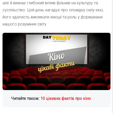
але й визнає глибокий вплив фільмів на культуру та
суспільство. Цей день нагадує про оповідну силу кіно,
його здатність викликати емоції та роль у формуванні
нашого розуміння світу.
Читайте також:
10 цікавих фактів про кіно