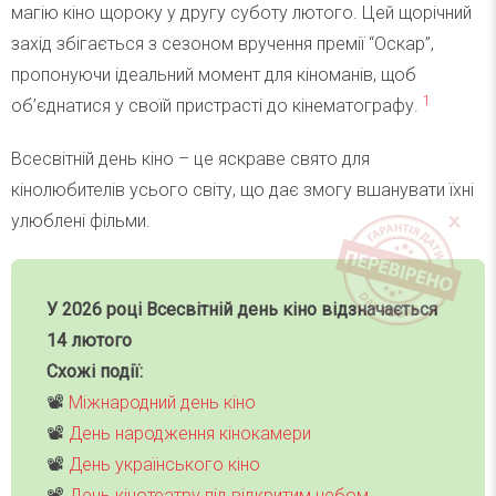
магію кіно щороку у другу суботу лютого. Цей щорічний
захід збігається з сезоном вручення премії “Оскар”,
пропонуючи ідеальний момент для кіноманів, щоб
1
об’єднатися у своїй пристрасті до кінематографу.
Всесвітній день кіно – це яскраве свято для
кінолюбителів усього світу, що дає змогу вшанувати їхні
улюблені фільми.
У 2026 році Всесвітній день кіно відзначається
14 лютого
Схожі події:
📽
Міжнародний день кіно
📽
День народження кінокамери
📽
День українського кіно
📽
День кінотеатру під відкритим небом