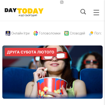
Онлайн Ігри
Головоломки
Словодей
Погод