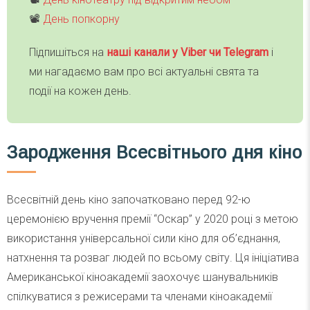
📽
День попкорну
Підпишіться на
наші канали у Viber чи Telegra
m
і
ми нагадаємо вам про всі актуальні свята та
події на кожен день.
Зародження Всесвітнього дня кіно
Всесвітній день кіно започатковано перед 92-ю
церемонією вручення премії “Оскар” у 2020 році з метою
використання універсальної сили кіно для об’єднання,
натхнення та розваг людей по всьому світу. Ця ініціатива
Американської кіноакадемії заохочує шанувальників
спілкуватися з режисерами та членами кіноакадемії