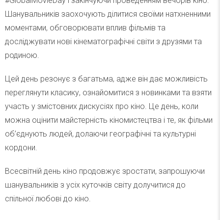
#GlobalMovieDay і закінчуючи проведенням вечорів кіно.
Шанувальників заохочують ділитися своїми натхненними
моментами, обговорювати вплив фільмів та
досліджувати нові кінематографічні світи з друзями та
родиною.
Цей день резонує з багатьма, адже він дає можливість
переглянути класику, ознайомитися з новинками та взяти
участь у змістовних дискусіях про кіно. Це день, коли
можна оцінити майстерність кіномистецтва і те, як фільми
об’єднують людей, долаючи географічні та культурні
кордони.
Всесвітній день кіно продовжує зростати, запрошуючи
шанувальників з усіх куточків світу долучитися до
спільної любові до кіно.