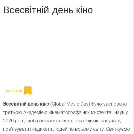
Всесвітній день кіно
Вже 6 років DAY TODAY складає для вас «
Список свят на день
». Підписуйтесь на щоденну розсилку
зручним для вас способом.
Телеграм
Інстаграм
Ваш імейл
Підписатися
Email
Всесвітній день кіно
(Global Movie Day) було засновано
третьою Академією кінематографічних мистецтв і наук у
2020 році, щоб відзначити здатність фільмів залучати,
пов’язувати і надихати людей по всьому світу. Святкуємо