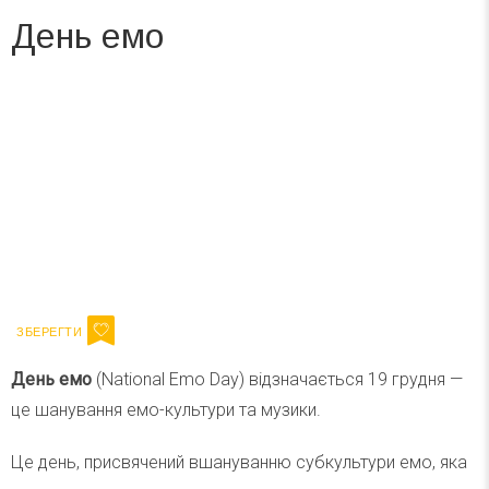
День емо
Вже 6 років DAY TODAY складає для вас «
Список свят на день
». Підписуйтесь на щоденну розсилку
зручним для вас способом.
Телеграм
Інстаграм
Ваш імейл
Підписатися
Email
День емо
(National Emo Day) відзначається 19 грудня —
це шанування емо-культури та музики.
Це день, присвячений вшануванню субкультури емо, яка