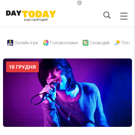
Онлайн Ігри
Головоломки
Словодей
Погод