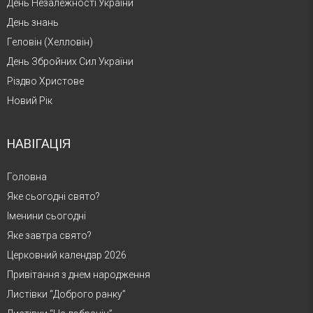
День Незалежності України
День знань
Геловін (Хелловін)
День Збройних Сил України
Різдво Христове
Новий Рік
НАВІГАЦІЯ
Головна
Яке сьогодні свято?
Іменини сьогодні
Яке завтра свято?
Церковний календар 2026
Привітання з днем народження
Листівки “Доброго ранку”