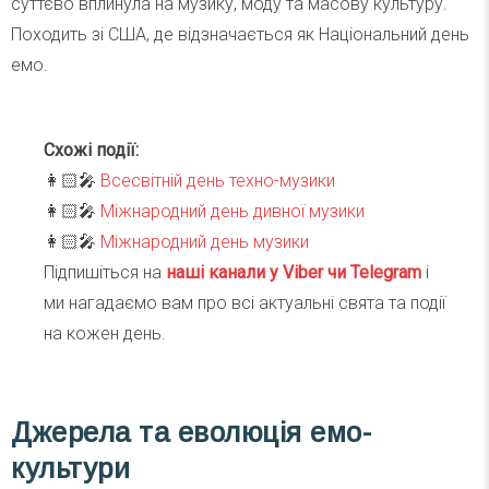
суттєво вплинула на музику, моду та масову культуру.
Походить зі США, де відзначається як Національний день
емо.
Схожі події:
👩🏻‍🎤
Всесвітній день техно-музики
👩🏻‍🎤
Міжнародний день дивної музики
👩🏻‍🎤
Міжнародний день музики
Підпишіться на
наші канали у Viber чи Telegra
m
і
ми нагадаємо вам про всі актуальні свята та події
на кожен день.
Джерела та еволюція емо-
культури