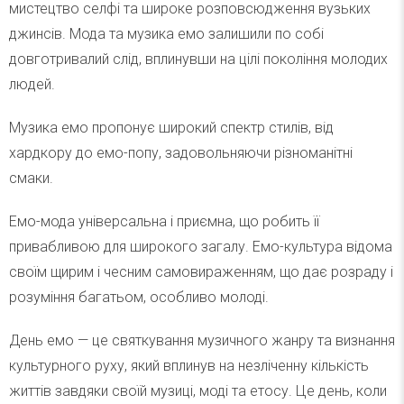
мистецтво селфі та широке розповсюдження вузьких
джинсів. Мода та музика емо залишили по собі
довготривалий слід, вплинувши на цілі покоління молодих
людей.
Музика емо пропонує широкий спектр стилів, від
хардкору до емо-попу, задовольняючи різноманітні
смаки.
Емо-мода універсальна і приємна, що робить її
привабливою для широкого загалу. Емо-культура відома
своїм щирим і чесним самовираженням, що дає розраду і
розуміння багатьом, особливо молоді.
День емо — це святкування музичного жанру та визнання
культурного руху, який вплинув на незліченну кількість
життів завдяки своїй музиці, моді та етосу. Це день, коли