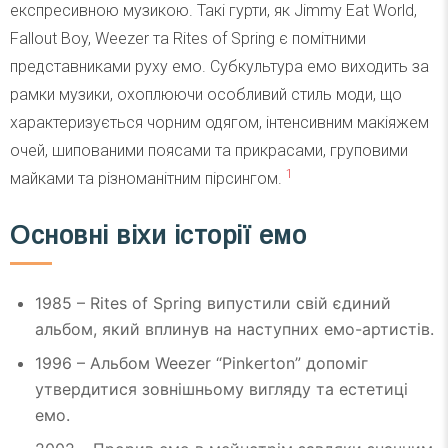
експресивною музикою. Такі гурти, як Jimmy Eat World,
Fallout Boy, Weezer та Rites of Spring є помітними
представниками руху емо. Субкультура емо виходить за
рамки музики, охоплюючи особливий стиль моди, що
характеризується чорним одягом, інтенсивним макіяжем
очей, шипованими поясами та прикрасами, груповими
1
майками та різноманітним пірсингом.
Основні віхи історії емо
1985 – Rites of Spring випустили свій єдиний
альбом, який вплинув на наступних емо-артистів.
1996 – Альбом Weezer “Pinkerton” допоміг
утвердитися зовнішньому вигляду та естетиці
емо.