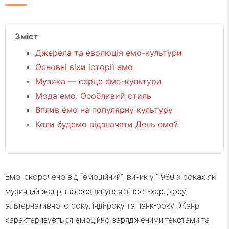
Зміст
Джерела та еволюція емо-культури
Основні віхи історії емо
Музика — серце емо-культури
Мода емо. Особливий стиль
Вплив емо на популярну культуру
Коли будемо відзначати День емо?
Емо, скорочено від “емоційний”, виник у 1980-х роках як
музичний жанр, що розвинувся з пост-хардкору,
альтернативного року, інді-року та панк-року. Жанр
характеризується емоційно зарядженими текстами та