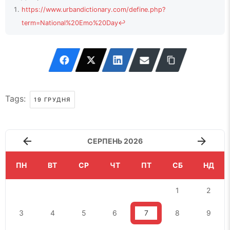
https://www.urbandictionary.com/define.php?
term=National%20Emo%20Day
↩
Tags:
19 ГРУДНЯ
СЕРПЕНЬ 2026
ПН
ВТ
СР
ЧТ
ПТ
СБ
НД
1
2
3
4
5
6
7
8
9