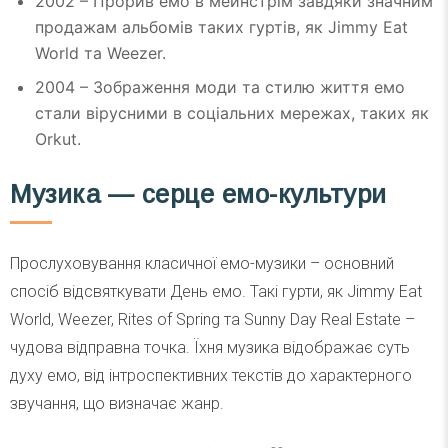
2002 – Прорив емо в мейнстрім завдяки значним
продажам альбомів таких гуртів, як Jimmy Eat
World та Weezer.
2004 – Зображення моди та стилю життя емо
стали вірусними в соціальних мережах, таких як
Orkut.
Музика — серце емо-культури
Прослуховування класичної емо-музики – основний
спосіб відсвяткувати День емо. Такі гурти, як Jimmy Eat
World, Weezer, Rites of Spring та Sunny Day Real Estate –
чудова відправна точка. Їхня музика відображає суть
духу емо, від інтроспективних текстів до характерного
звучання, що визначає жанр.