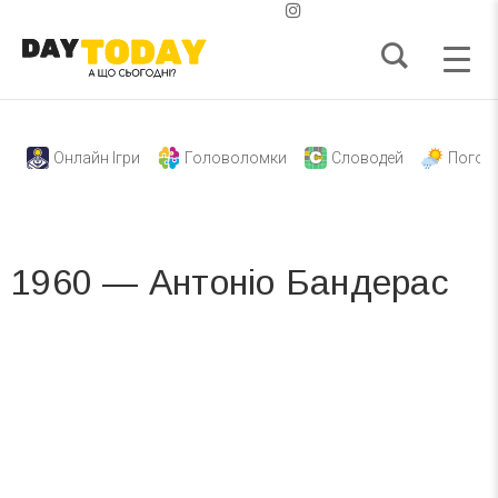
Онлайн Ігри
Головоломки
Словодей
Погод
1960 — Антоніо Бандерас
Вже 6 років DAY TODAY складає для вас «
Список свят на день
». Підписуйтесь на щоденну розсилку
зручним для вас способом.
Телеграм
Інстаграм