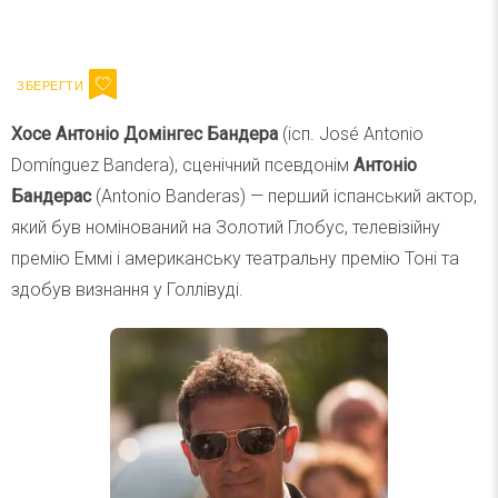
Ваш імейл
Підписатися
Email
Хосе Антоніо Домінгес Бандера
(ісп. José Antonio
Domínguez Bandera), сценічний псевдонім
Антоніо
Бандерас
(Antonio Banderas) — перший іспанський актор,
який був номінований на Золотий Глобус, телевізійну
премію Еммі і американську театральну премію Тоні та
здобув визнання у Голлівуді.