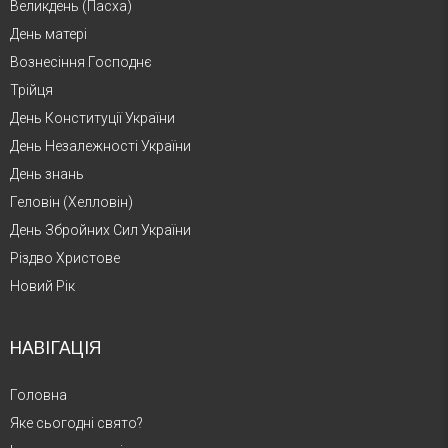
Великдень (Пасха)
День матері
Вознесіння Господнє
Трійця
День Конституції України
День Незалежності України
День знань
Геловін (Хелловін)
День Збройних Сил України
Різдво Христове
Новий Рік
НАВІГАЦІЯ
Головна
Яке сьогодні свято?