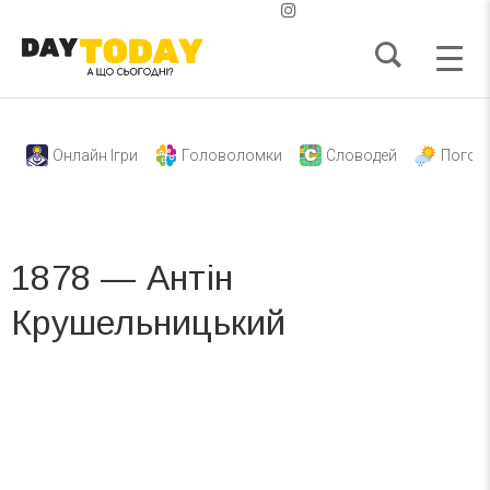
Онлайн Ігри
Головоломки
Словодей
Погод
1878 — Антін
Крушельницький
Вже 6 років DAY TODAY складає для вас «
Список свят на день
». Підписуйтесь на щоденну розсилку
зручним для вас способом.
Телеграм
Інстаграм