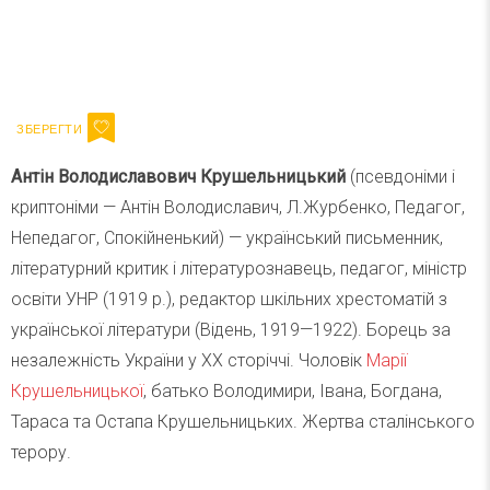
Ваш імейл
Підписатися
Email
Антін Володиславович Крушельницький
(псевдоніми і
криптоніми — Антін Володиславич, Л.Журбенко, Педагог,
Непедагог, Спокійненький) — український письменник,
літературний критик і літературознавець, педагог, міністр
освіти УНР (1919 р.), редактор шкільних хрестоматій з
української літератури (Відень, 1919—1922). Борець за
незалежність України у ХХ сторіччі. Чоловік
Марії
Крушельницької
, батько Володимири, Івана, Богдана,
Тараса та Остапа Крушельницьких. Жертва сталінського
терору.