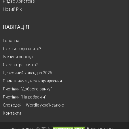
Різдво Христове
Новий Рік
НАВІГАЦІЯ
Головна
Яке сьогодні свято?
Іменини сьогодні
Яке завтра свято?
Церковний календар 2026
Привітання з днем народження
Листівки “Доброго ранку”
Листівки “На добраніч”
Словодей – Wordle українською
Контакти
Права захищені © 2026.
Використання