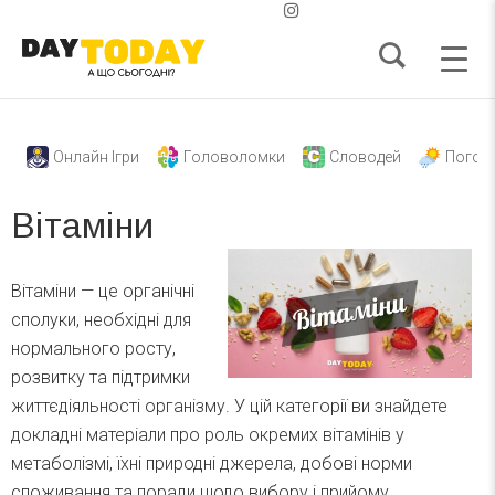
Онлайн Ігри
Головоломки
Словодей
Погод
Вітаміни
Вітаміни — це органічні
сполуки, необхідні для
нормального росту,
розвитку та підтримки
життєдіяльності організму. У цій категорії ви знайдете
докладні матеріали про роль окремих вітамінів у
метаболізмі, їхні природні джерела, добові норми
споживання та поради щодо вибору і прийому