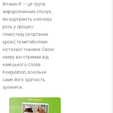
Вітамін K — це група
жиророзчинних сполук,
які відіграють ключову
роль у процесі
гемостазу (згортання
крові) та метаболізмі
кісткової тканини. Свою
назву він отримав від
німецького слова
Koagulation, оскільки
саме його здатність
зупиняти...