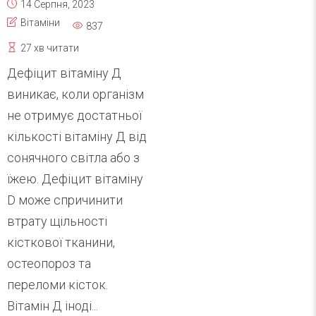
14 Серпня, 2023
Вітаміни
837
27 хв читати
Дефіцит вітаміну Д
виникає, коли організм
не отримує достатньої
кількості вітаміну Д від
сонячного світла або з
їжею. Дефіцит вітаміну
D може спричинити
втрату щільності
кісткової тканини,
остеопороз та
переломи кісток.
Вітамін Д іноді...