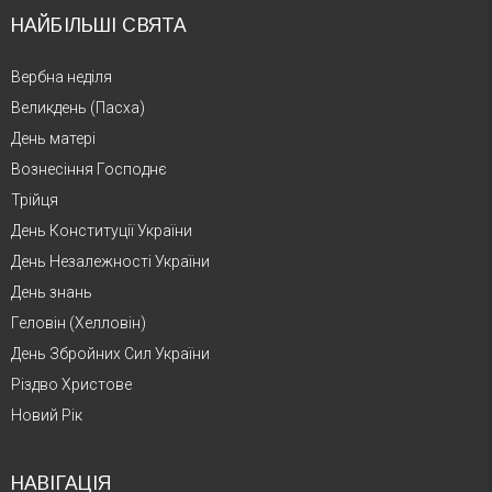
НАЙБІЛЬШІ СВЯТА
Вербна неділя
Великдень (Пасха)
День матері
Вознесіння Господнє
Трійця
День Конституції України
День Незалежності України
День знань
Геловін (Хелловін)
День Збройних Сил України
Різдво Христове
Новий Рік
НАВІГАЦІЯ