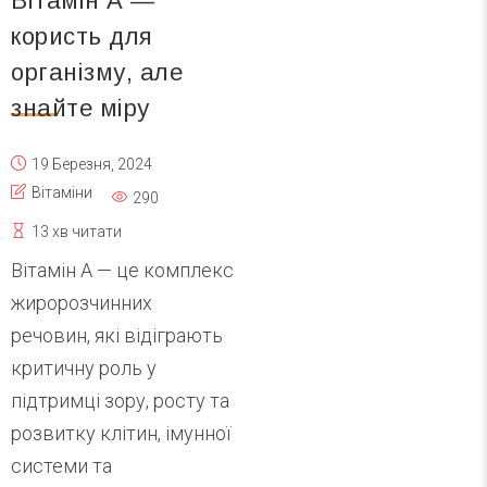
Вітамін А —
користь для
організму, але
знайте міру
19 Березня, 2024
Вітаміни
290
13 хв читати
Вітамін А — це комплекс
жиророзчинних
речовин, які відіграють
критичну роль у
підтримці зору, росту та
розвитку клітин, імунної
системи та