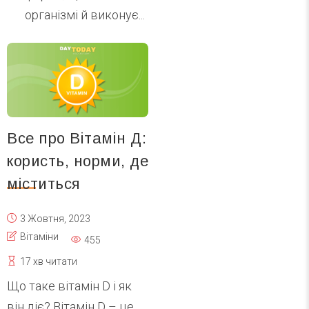
організмі й виконує...
Все про Вітамін Д:
користь, норми, де
міститься
3 Жовтня, 2023
Вітаміни
455
17 хв читати
Що таке вітамін D і як
він діє? Вітамін D – це