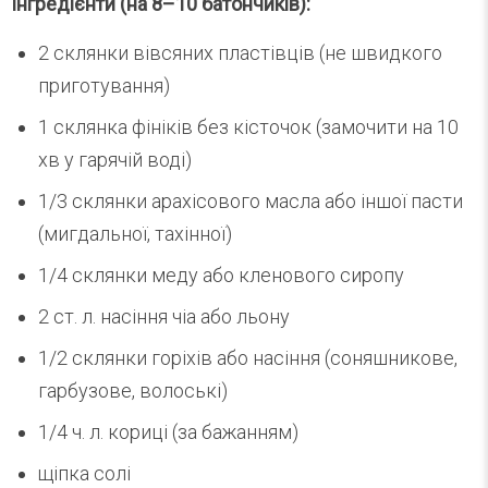
Інгредієнти (на 8–10 батончиків):
2 склянки вівсяних пластівців (не швидкого
приготування)
1 склянка фініків без кісточок (замочити на 10
хв у гарячій воді)
1/3 склянки арахісового масла або іншої пасти
(мигдальної, тахінної)
1/4 склянки меду або кленового сиропу
2 ст. л. насіння чіа або льону
1/2 склянки горіхів або насіння (соняшникове,
гарбузове, волоські)
1/4 ч. л. кориці (за бажанням)
щіпка солі