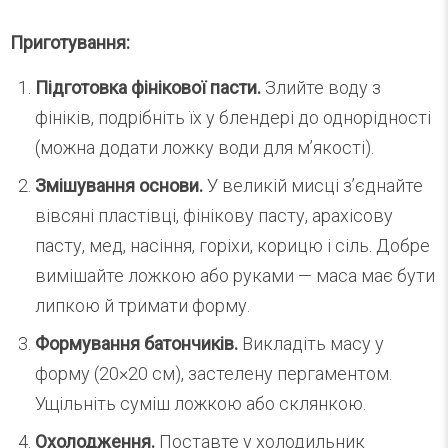
Приготування:
Підготовка фінікової пасти.
Злийте воду з
фініків, подрібніть їх у блендері до однорідності
(можна додати ложку води для м’якості).
Змішування основи.
У великій мисці з’єднайте
вівсяні пластівці, фінікову пасту, арахісову
пасту, мед, насіння, горіхи, корицю і сіль. Добре
вимішайте ложкою або руками — маса має бути
липкою й тримати форму.
Формування батончиків.
Викладіть масу у
форму (20×20 см), застелену пергаментом.
Ущільніть суміш ложкою або склянкою.
Охолодження.
Поставте у холодильник