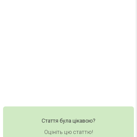
Найцікавіше за тиждень
Один лист на тиждень. Без спаму.
Нові статті, добірки та корисні матеріали DAY
TODAY — в одному короткому листі.
Ваш email
Email
Хочу дайджест
Стаття була цікавою?
Оцініть цю статтю!