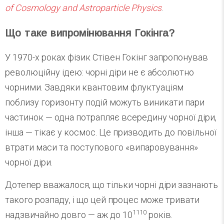
of Cosmology and Astroparticle Physics
.
Що таке випромінювання Гокінга?
У 1970-х роках фізик Стівен Гокінг запропонував
революційну ідею: чорні діри не є абсолютно
чорними. Завдяки квантовим флуктуаціям
поблизу горизонту подій можуть виникати пари
частинок — одна потрапляє всередину чорної діри,
інша — тікає у космос. Це призводить до повільної
втрати маси та поступового «випаровування»
чорної діри.
Дотепер вважалося, що тільки чорні діри зазнають
такого розпаду, і що цей процес може тривати
1110
надзвичайно довго — аж до 10
років.