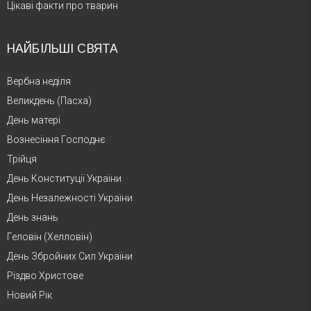
Цікаві факти про тварин
НАЙБІЛЬШІ СВЯТА
Вербна неділя
Великдень (Пасха)
День матері
Вознесіння Господнє
Трійця
День Конституції України
День Незалежності України
День знань
Геловін (Хелловін)
День Збройних Сил України
Різдво Христове
Новий Рік