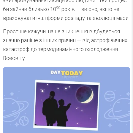
«випаровування» Місяця або людини. Цей процес
90
би зайняв близько 10
років — звісно, якщо не
враховувати інші форми розпаду та еволюції маси.
Простіше кажучи, наше зникнення відбудеться
значно раніше з інших причин — від астрофізичних
катастроф до термодинамічного охолодження
Всесвіту.