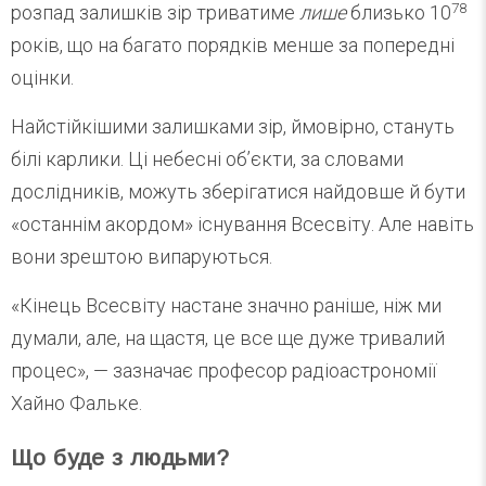
78
розпад залишків зір триватиме
лише
близько 10
років, що на багато порядків менше за попередні
оцінки.
Найстійкішими залишками зір, ймовірно, стануть
білі карлики. Ці небесні об’єкти, за словами
дослідників, можуть зберігатися найдовше й бути
«останнім акордом» існування Всесвіту. Але навіть
вони зрештою випаруються.
«Кінець Всесвіту настане значно раніше, ніж ми
думали, але, на щастя, це все ще дуже тривалий
процес», — зазначає професор радіоастрономії
Хайно Фальке.
Що буде з людьми?