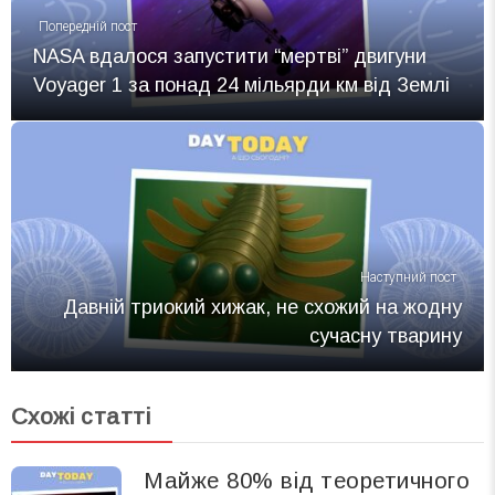
Попередній пост
NASA вдалося запустити “мертві” двигуни
Voyager 1 за понад 24 мільярди км від Землі
Наступний пост
Давній триокий хижак, не схожий на жодну
сучасну тварину
Схожі статті
Майже 80% від теоретичного