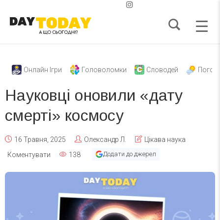
Онлайн Ігри
Головоломки
Словодей
Погод
Науковці оновили «дату
смерті» космосу
16 Травня, 2025
Олександр Л.
Цікава наука
Додати до джерел
Коментувати
138