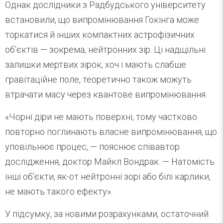
Однак дослідники з Радбудського університету
встановили, що випромінювання Гокінга може
торкатися й інших компактних астрофізичних
об’єктів — зокрема, нейтронних зір. Ці надщільні
залишки мертвих зірок, хоч і мають слабше
гравітаційне поле, теоретично також можуть
втрачати масу через квантове випромінювання.
«Чорні діри не мають поверхні, тому частково
повторно поглинають власне випромінювання, що
уповільнює процес, — пояснює співавтор
дослідження, доктор Майкл Вондрак. — Натомість
інші об’єкти, як-от нейтронні зорі або білі карлики,
не мають такого ефекту».
У підсумку, за новими розрахунками, остаточний