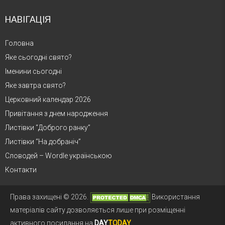
НАВІГАЦІЯ
Головна
Яке сьогодні свято?
Іменини сьогодні
Яке завтра свято?
Церковний календар 2026
Привітання з днем народження
Листівки “Доброго ранку”
Листівки “На добраніч”
Словодей – Wordle українською
Контакти
Права захищені © 2026.
Використання
матеріалів сайту дозволяється лише при розміщенні
активного посилання на
DAY
TODAY
.