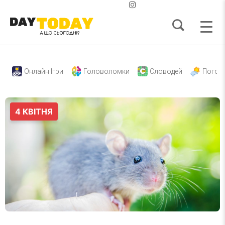
Онлайн Ігри
Головоломки
Словодей
Погод