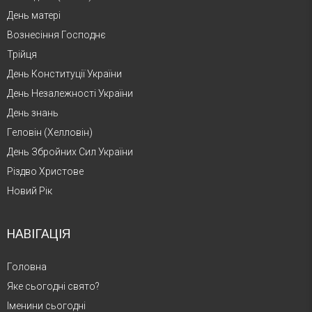
День матері
Вознесіння Господнє
Трійця
День Конституції України
День Незалежності України
День знань
Геловін (Хелловін)
День Збройних Сил України
Різдво Христове
Новий Рік
НАВІГАЦІЯ
Головна
Яке сьогодні свято?
Іменини сьогодні