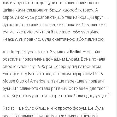
жили у суспільстві, де щури вважалися винятково
шкідниками, символами бруду, хвороб і страху. А
спробуй комусь розповісти, що твій найкращий друг —
пухнасте створіння з рожевими лапками й кмітливими
очима, яке вміє сміятися й ласкаво тебе зустрічає!
Реакція, як правило, була скептичною або гидливою.
Але Інтернет усе змінив. З’явилася
Ratlist
— онлайн-
розсилка, присвячена домашнім щурам. Вона почала
своє існування у 1995 році, спершу під патронатом
Університету Вашингтона, а згодом під крилом Rat &
Mouse Club of America, а пізніше перейшла у приватні
руки. Ця спільнота стала рятівним острівцем для тисяч
1
людей у всьому світі, які нарешті знайшли однодумців.
Ratlist — це було більше, ніж просто форум. Це була
сім’я. Тут ділилися порадами з догляду за щурами,