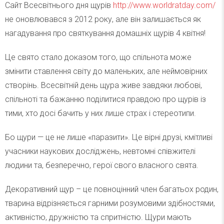
Сайт Всесвітнього дня щурів
http://www.worldratday.com/
не оновлювався з 2012 року, але він залишається як
нагадування про святкування домашніх щурів 4 квітня!
Це свято стало доказом того, що спільнота може
змінити ставлення світу до маленьких, але неймовірних
створінь. Всесвітній день щура живе завдяки любові,
спільноті та бажанню поділитися правдою про щурів із
тими, хто досі бачить у них лише страх і стереотипи.
Бо щури — це не лише «паразити». Це вірні друзі, кмітливі
учасники наукових досліджень, невтомні співжителі
людини та, безперечно, герої свого власного свята.
Декоративний щур – це повноцінний член багатьох родин,
тварина відрізняється гарними розумовими здібностями,
активністю, дружністю та спритністю. Щури мають