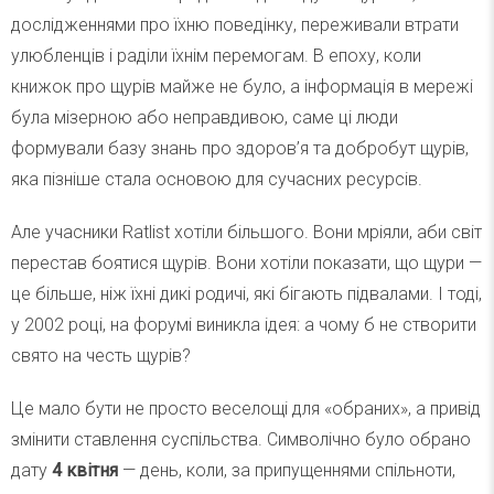
дослідженнями про їхню поведінку, переживали втрати
улюбленців і раділи їхнім перемогам. В епоху, коли
книжок про щурів майже не було, а інформація в мережі
була мізерною або неправдивою, саме ці люди
формували базу знань про здоров’я та добробут щурів,
яка пізніше стала основою для сучасних ресурсів.
Але учасники Ratlist хотіли більшого. Вони мріяли, аби світ
перестав боятися щурів. Вони хотіли показати, що щури —
це більше, ніж їхні дикі родичі, які бігають підвалами. І тоді,
у 2002 році, на форумі виникла ідея: а чому б не створити
свято на честь щурів?
Це мало бути не просто веселощі для «обраних», а привід
змінити ставлення суспільства. Символічно було обрано
дату
4 квітня
— день, коли, за припущеннями спільноти,