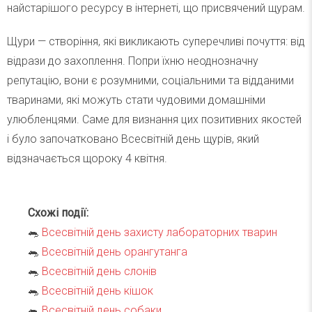
найстарішого ресурсу в інтернеті, що присвячений щурам.
​Щури — створіння, які викликають суперечливі почуття: від
відрази до захоплення. Попри їхню неоднозначну
репутацію, вони є розумними, соціальними та відданими
тваринами, які можуть стати чудовими домашніми
улюбленцями. Саме для визнання цих позитивних якостей
і було започатковано Всесвітній день щурів, який
відзначається щороку 4 квітня.​
Схожі події:
🐀
Всесвітній день захисту лабораторних тварин
🐀
Всесвітній день орангутанга
🐀
Всесвітній день слонів
🐀
Всесвітній день кішок
🐀
Всесвітній день собаки