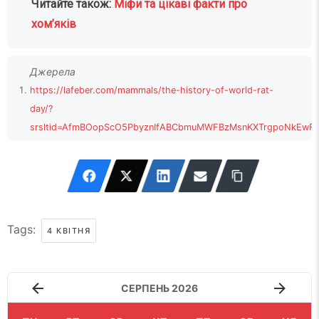
Читайте також:
Міфи та цікаві факти про
хом’яків
https://lafeber.com/mammals/the-history-of-world-rat-
day/?
srsltid=AfmBOopScO5PbyznIfABCbmuMWFBzMsnKXTrgpoNkEwFz
uTv
↩
Tags:
4 КВІТНЯ
СЕРПЕНЬ 2026