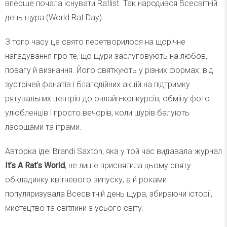
вперше почала існувати Ratlist. Так народився Всесвітній
день щура (World Rat Day).
З того часу це свято перетворилося на щорічне
нагадування про те, що щури заслуговують на любов,
повагу й визнання. Його святкують у різних формах: від
зустрічей фанатів і благодійних акцій на підтримку
рятувальних центрів до онлайн-конкурсів, обміну фото
улюбленців і просто вечорів, коли щурів балують
ласощами та іграми.
Авторка ідеї Brandi Saxton, яка у той час видавала журнал
It’s A Rat’s World
, не лише присвятила цьому святу
обкладинку квітневого випуску, а й роками
популяризувала Всесвітній день щура, збираючи історії,
мистецтво та світлини з усього світу.