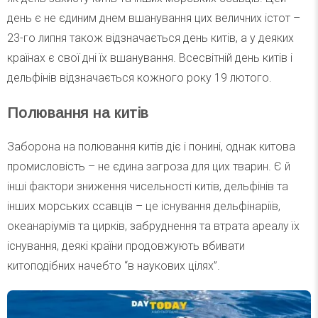
день є не єдиним днем вшанування цих величних істот –
23-го липня також відзначається день китів, а у деяких
країнах є свої дні їх вшанування. Всесвітній день китів і
дельфінів відзначається кожного року 19 лютого.
Полювання на китів
Заборона на полювання китів діє і понині, однак китова
промисловість – не єдина загроза для цих тварин. Є й
інші фактори зниження чисельності китів, дельфінів та
інших морських ссавців – це існування дельфінаріїв,
океанаріумів та цирків, забруднення та втрата ареалу їх
існування, деякі країни продовжують вбивати
китоподібних начебто “в наукових цілях”.