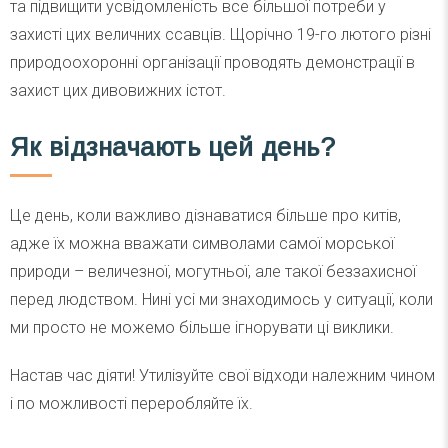
та підвищити усвідомленість все більшої потреби у
захисті цих величних ссавців. Щорічно 19-го лютого різні
природоохоронні організації проводять демонстрації в
захист цих дивовижних істот.
Як відзначають цей день?
Це день, коли важливо дізнаватися більше про китів,
адже їх можна вважати символами самої морської
природи – величезної, могутньої, але такої беззахисної
перед людством. Нині усі ми знаходимось у ситуації, коли
ми просто не можемо більше ігнорувати ці виклики.
Настав час діяти! Утилізуйте свої відходи належним чином
і по можливості переробляйте їх.