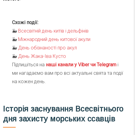
Схожі події:
🐳
Всесвітній день китів і дельфінів
🐳
Міжнародний день китової акули
🐳
День обізнаності про акул
🐳
День Жака-Іва Кусто
Підпишіться на
наші канали у Viber чи Telegra
m
і
ми нагадаємо вам про всі актуальні свята та події
на кожен день.
Історія заснування Всесвітнього
дня захисту морських ссавців