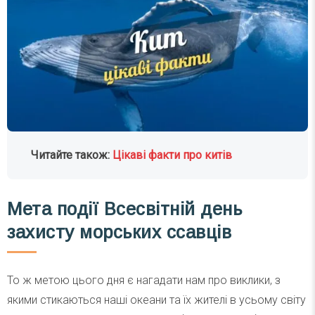
Читайте також:
Цікаві факти про китів
Мета події Всесвітній день
захисту морських ссавців
То ж метою цього дня є нагадати нам про виклики, з
якими стикаються наші океани та їх жителі в усьому світу