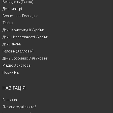
Великдень (Пасха)
День матері
Вознесіння Господнє
Трійця
День Конституції України
День Незалежності України
День знань
Геловін (Хелловін)
День Збройних Сил України
Різдво Христове
Новий Рік
НАВІГАЦІЯ
Головна
Яке сьогодні свято?