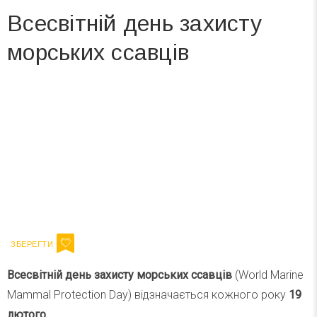
Всесвітній день захисту
морських ссавців
Вже 6 років DAY TODAY складає для вас «
Список свят на день
». Підписуйтесь на щоденну розсилку
зручним для вас способом.
Телеграм
Інстаграм
Ваш імейл
Підписатися
Email
Всесвітній день захисту морських ссавців
(World Marine
Mammal Protection Day) відзначається кожного року
19
лютого
.