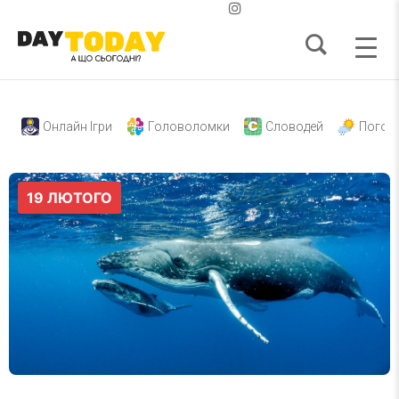
Онлайн Ігри
Головоломки
Словодей
Погод