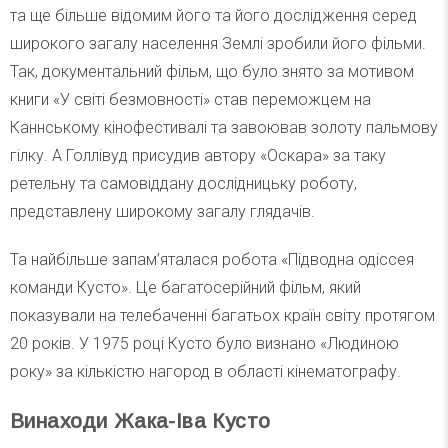
та ще більше відомим його та його дослідження серед
широкого загалу населення Землі зробили його фільми.
Так, документальний фільм, що було знято за мотивом
книги «У світі безмовності» став переможцем на
Каннському кінофестивалі та завоював золоту пальмову
гілку. А Голлівуд присудив автору «Оскара» за таку
ретельну та самовіддану дослідницьку роботу,
представлену широкому загалу глядачів.
Та найбільше запам’яталася робота «Підводна одіссея
команди Кусто». Це багатосерійний фільм, який
показували на телебаченні багатьох країн світу протягом
20 років. У 1975 році Кусто було визнано «Людиною
року» за кількістю нагород в області кінематографу.
Винаходи Жака-Іва Кусто