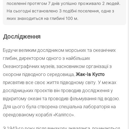
поселенні протягом 7 днів успішно проживало 2 людей.
На сьогодні встановлено 3 подібні поселення, одне з
яких знаходиться на глибині 100 м.
Дослідження
Будучи великим дослідником морських та океанічних
глибин, директором одного з найбільших
Океанографічних музеїв, засновником організації з
охорони підводного середовища,
Жак-Ів Кусто
присвятив все своє життя підводному світу. У межах
дослідницьких проєктів він проводив дослідження у
відкритому океані та проводив фільмування під водою.
Для цього була створена спеціальна лабораторія на
орендованому кораблі «Каліпсо».
З 1943-го року після винаходу акваланга, починаються