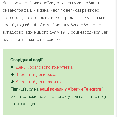
багатьом не тільки своїми досягненнями в області
океанографії. Він відзначився як великий режисер,
фотограф, автор телевізійних передач, фільмів та книг
про підводний світ. Дату 11 червня було обрано не
випадково, адже цього дня у 1910 році народився цей
видатний вчений та винахідник.
Споріднені події:
🐠
День Коралового трикутника
🐠
Всесвітній день рифа
🐠
Всесвітній день океанів
Підпишіться на
наші канали у Viber чи Telegra
m
і
ми нагадаємо вам про всі актуальні свята та події
на кожен день.