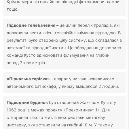
Крім камери він винайшов підводні фотокамери, лампи
тощо.
Підводне телебачення
– це цілий перелік приладів, які
дозволяли вести якісні телевізійні знімання під водою. В
результаті було створено цілу систему, що складалася з
наземної та підводної частин. Це обладнання дозволило
команді Кусто здійснювати фільмування на глибині
понад 7 кілометрів.
«Пірнальна тарілка»
– апарат у вигляді невеличкого
автономного батискафа, у якому вміщалося 2 людини.
Підводний будинок
був створений Жак-Івом Кусто у
1962 році в межах проекту «Преконтинент 1». Для
створення такого житла використали металеву
цистерну, яку встановили на глибині 10 м. У такому