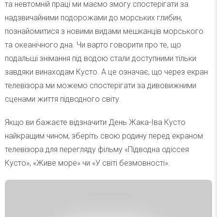
та невтомній праці ми маємо змогу спостерігати за
надзвичайними подорожами до морських глибин,
познайомитися з новими видами мешканців морського
та океанічного дна. Чи варто говорити про те, що
подальші знімання під водою стали доступними тільки
завдяки винаходам Кусто. А це означає, що через екран
телевізора ми можемо спостерігати за дивовижними
сценами життя підводного світу.
Якщо ви бажаєте відзначити День Жака-Іва Кусто
найкращим чином, зберіть свою родину перед екраном
телевізора для перегляду фільму «Підводна одіссея
Кусто», «Живе море» чи «У світі безмовності».