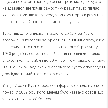
– це лише основні пошкодження. Проте молодий Кусто
не здавався, він почав самостійну реабілітацію під час
якої годинами плавав у Середземному морі. Як раз у цей
період він винайшов перші підводні окуляри.
Тема підводного плавання захопила Жак-Іва Кусто і
згодом він з головою занурюється не тільки у воду, а й у
експерименти з виготовлення підводної екіпіровки. І у
1943 році з’являється перший акваланг, який дозволяє
знаходитися на глибині до 50 м протягом тривалого часу.
Пізніше цей винахід сильно допоможе Кусто у проведенні
досліджень глибин світового океану.
У віці 87 років Кусто пережив інфаркт міокарда від якого
помер. У 2009 році його іменем було названо острів, що
знаходиться в морі Кортеса.