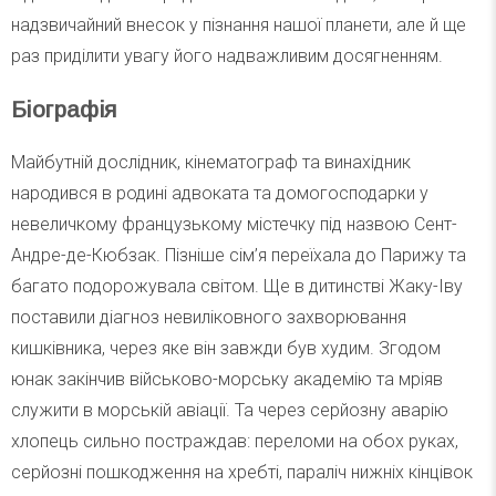
надзвичайний внесок у пізнання нашої планети, але й ще
раз приділити увагу його надважливим досягненням.
Біографія
Майбутній дослідник, кінематограф та винахідник
народився в родині адвоката та домогосподарки у
невеличкому французькому містечку під назвою Сент-
Андре-де-Кюбзак. Пізніше сім’я переїхала до Парижу та
багато подорожувала світом. Ще в дитинстві Жаку-Іву
поставили діагноз невиліковного захворювання
кишківника, через яке він завжди був худим. Згодом
юнак закінчив військово-морську академію та мріяв
служити в морській авіації. Та через серйозну аварію
хлопець сильно постраждав: переломи на обох руках,
серйозні пошкодження на хребті, параліч нижніх кінцівок