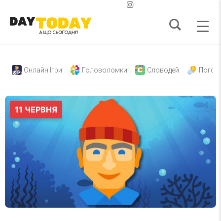
Онлайн Ігри
Головоломки
Словодей
Погод