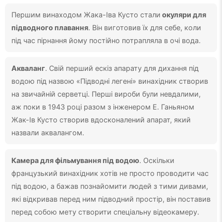
Першим винаходом Жака-Іва Кусто стали
окуляри для
підводного плавання
. Він виготовив їх для себе, коли
під час пірнання йому постійно потрапляла в очі вода.
Акваланг
. Свій перший ескіз апарату для дихання під
водою під назвою «Підводні легені» винахідник створив
на звичайній серветці. Перші вироби були невдалими,
аж поки в 1943 році разом з інженером Е. Ганьяном
Жак-Ів Кусто створив вдосконалений апарат, який
назвали аквалангом.
Камера для фільмування під водою
. Оскільки
французький винахідник хотів не просто проводити час
під водою, а бажав познайомити людей з тими дивами,
які відкривав перед ним підводний простір, він поставив
перед собою мету створити спеціальну відеокамеру.