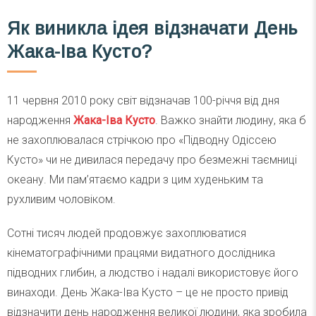
Як виникла ідея відзначати День
Жака-Іва Кусто?
11 червня 2010 року світ відзначав 100-річчя від дня
народження
Жака-Іва Кусто
. Важко знайти людину, яка б
не захоплювалася стрічкою про «Підводну Одіссею
Кусто» чи не дивилася передачу про безмежні таємниці
океану. Ми пам’ятаємо кадри з цим худеньким та
рухливим чоловіком.
Сотні тисяч людей продовжує захоплюватися
кінематографічними працями видатного дослідника
підводних глибин, а людство і надалі використовує його
винаходи. День Жака-Іва Кусто – це не просто привід
відзначити день народження великої людини, яка зробила