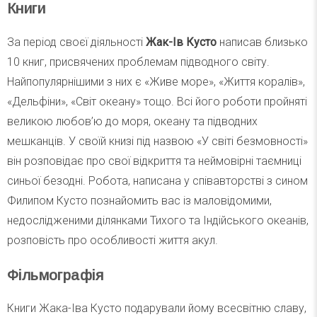
Книги
За період своєї діяльності
Жак-Ів Кусто
написав близько
10 книг, присвячених проблемам підводного світу.
Найпопулярнішими з них є «Живе море», «Життя коралів»,
«Дельфіни», «Світ океану» тощо. Всі його роботи пройняті
великою любов’ю до моря, океану та підводних
мешканців. У своїй книзі під назвою «У світі безмовності»
він розповідає про свої відкриття та неймовірні таємниці
синьої безодні. Робота, написана у співавторстві з сином
Филипом Кусто познайомить вас із маловідомими,
недослідженими ділянками Тихого та Індійського океанів,
розповість про особливості життя акул.
Фільмографія
Книги Жака-Іва Кусто подарували йому всесвітню славу,