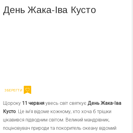
День Жака-Іва Кусто
Вже 6 років DAY TODAY складає для вас «
Список свят на день
». Підписуйтесь на щоденну розсилку
зручним для вас способом.
Телеграм
Інстаграм
Ваш імейл
Підписатися
Email
Щороку
11 червня
увесь світ святкує
День Жака-Іва
Кусто
. Це ім’я відоме кожному, хто хоча б трішки
цікавився підводним світом. Великий мандрівник,
поціновувач природи та покоритель океану відомий