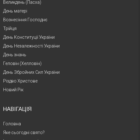
Великдень (Пасха)
День матері
Вознесіння Господнє
Трійця
День Конституції України
День Незалежності України
День знань
Геловін (Хелловін)
День Збройних Сил України
Різдво Христове
Новий Рік
НАВІГАЦІЯ
Головна
Яке сьогодні свято?