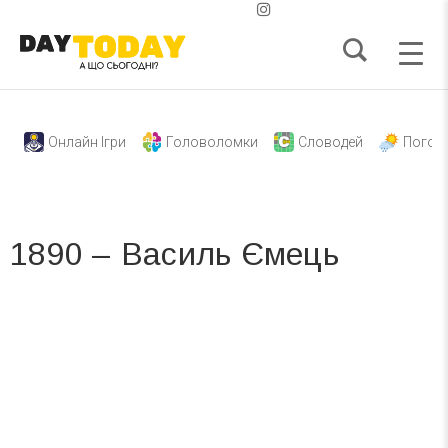
Онлайн Ігри
Головоломки
Словодей
Погод
1890 – Василь Ємець
Вже 6 років DAY TODAY складає для вас «
Список свят на день
». Підписуйтесь на щоденну розсилку
зручним для вас способом.
Телеграм
Інстаграм