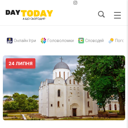
Онлайн Ігри
Головоломки
Словодей
Погод