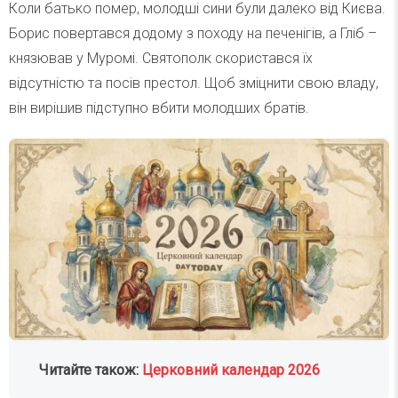
Коли батько помер, молодші сини були далеко від Києва.
Борис повертався додому з походу на печенігів, а Гліб –
князював у Муромі. Святополк скористався їх
відсутністю та посів престол. Щоб зміцнити свою владу,
він вирішив підступно вбити молодших братів.
Читайте також:
Церковний календар 2026