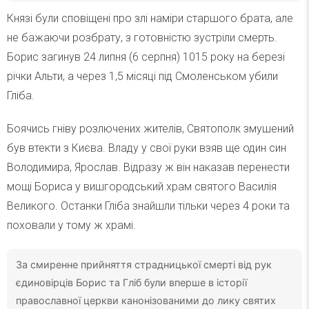
Князі були сповіщені про злі наміри старшого брата, але
не бажаючи розбрату, з готовністю зустріли смерть.
Борис загинув 24 липня (6 серпня) 1015 року на березі
річки Альти, а через 1,5 місяці під Смоленськом убили
Гліба.
Боячись гніву розлючених жителів, Святополк змушений
був втекти з Києва. Владу у свої руки взяв ще один син
Володимира, Ярослав. Відразу ж він наказав перенести
мощі Бориса у вишгородський храм святого Василія
Великого. Останки Гліба знайшли тільки через 4 роки та
поховали у тому ж храмі.
За смиренне прийняття страдницької смерті від рук
єдиновірців Борис та Гліб були вперше в історії
православної церкви канонізованими до лику святих