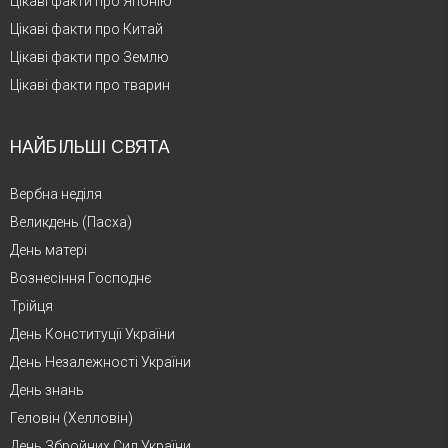
Цікаві факти про Японію
Цікаві факти про Китай
Цікаві факти про Землю
Цікаві факти про тварин
НАЙБІЛЬШІ СВЯТА
Вербна неділя
Великдень (Пасха)
День матері
Вознесіння Господнє
Трійця
День Конституції України
День Незалежності України
День знань
Геловін (Хелловін)
День Збройних Сил України