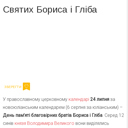
Святих Бориса і Гліба
Вже 6 років DAY TODAY складає для вас «
Список свят на день
». Підписуйтесь на щоденну розсилку
зручним для вас способом.
Телеграм
Інстаграм
Ваш імейл
Підписатися
Email
У православному церковному
календарі
24 липня
за
новоюліанським календарем (6 серпня за юліанським) –
День пам’яті благовірних братів Бориса і Гліба
. Серед 12
синів
князя Володимира Великого
вони виділялись