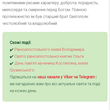
позитивними рисами характеру: доброта, порядність,
милосердя та смирення перед Богом. Повною
протилежністю їм був старший брат Святополк:
честолюбний та владолюбний.
Схожі події:
✔️
Рівноапостольного князя Володимира
✔️
Святої рівноапостольної княгині Ольги
✔️
День пам’яті мученика Костянтина, князя
Грузинського
Підпишіться на
наші канали у Viber чи Telegra
m
і
ми нагадаємо вам про всі актуальні свята та події
на кожен день.