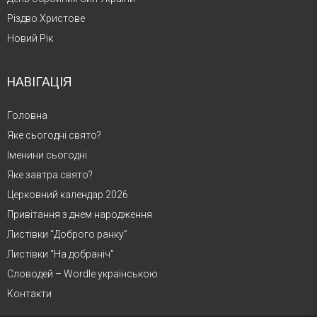
Різдво Христове
Новий Рік
НАВІГАЦІЯ
Головна
Яке сьогодні свято?
Іменини сьогодні
Яке завтра свято?
Церковний календар 2026
Привітання з днем народження
Листівки “Доброго ранку”
Листівки “На добраніч”
Словодей – Wordle українською
Контакти