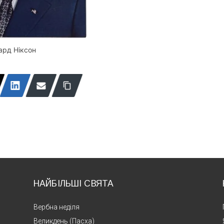
ард Ніксон
НАЙБІЛЬШІ СВЯТА
Вербна неділя
Великдень (Пасха)