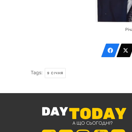
Річ
Tags:
9 СІЧНЯ