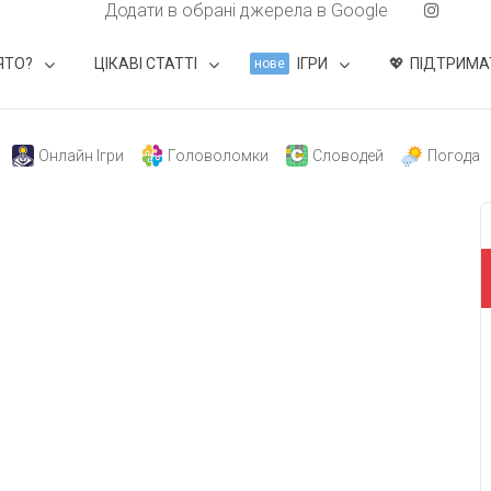
Додати в обрані джерела в Google
ЯТО?
ЦІКАВІ СТАТТІ
ІГРИ
ПІДТРИМА
нове
Онлайн Ігри
Головоломки
Словодей
Погода
свят на день
». Підписуйтесь на щоденну розсилку
Підписатися