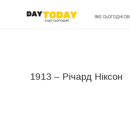
ЯКЕ СЬОГОДНІ СВ
1913 – Річард Ніксон
Вже 6 років DAY TODAY складає для вас «
Список 
зручним для вас способом.
Телеграм
Інстаграм
Ваш імейл