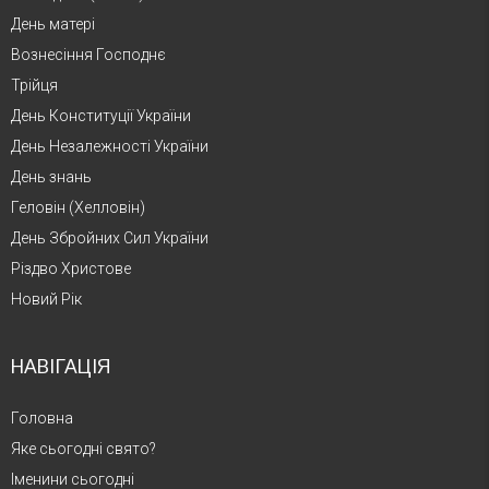
День матері
Вознесіння Господнє
Трійця
День Конституції України
День Незалежності України
День знань
Геловін (Хелловін)
День Збройних Сил України
Різдво Христове
Новий Рік
НАВІГАЦІЯ
Головна
Яке сьогодні свято?
Іменини сьогодні