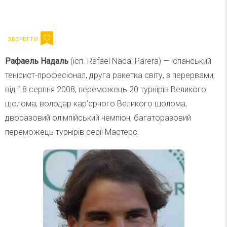
Ваш імейл
Підписатися
Email
Рафаель Надаль
(ісп. Rafael Nadal Parera) — іспанський
тенісист-професіонал, друга ракетка світу, з перервами,
від 18 серпня 2008, переможець 20 турнірів Великого
шолома, володар кар’єрного Великого шолома,
дворазовий олімпійський чемпіон, багаторазовий
переможець турнірів серії Мастерс.