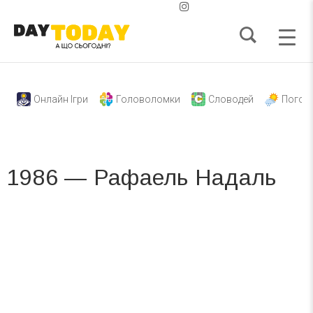
Онлайн Ігри
Головоломки
Словодей
Погод
1986 — Рафаель Надаль
Вже 6 років DAY TODAY складає для вас «
Список свят на день
». Підписуйтесь на щоденну розсилку
зручним для вас способом.
Телеграм
Інстаграм