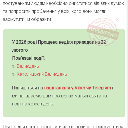
постуванням людям необхідно очиститися від злих думок
та попросити пробачення у всіх, кого вони могли
засмутити чи образити.
У 2026 році Прощена неділя припадає на 22
лютого
Пов’язані події:
✨
Великдень
✨
Католицький Великдень
Підпишіться на
наші канали у Viber чи Telegra
m
і
ми нагадаємо вам про всі актуальні свята та
події на кожен день.
Цього дня варто проводити час із родиною, спілкуватися