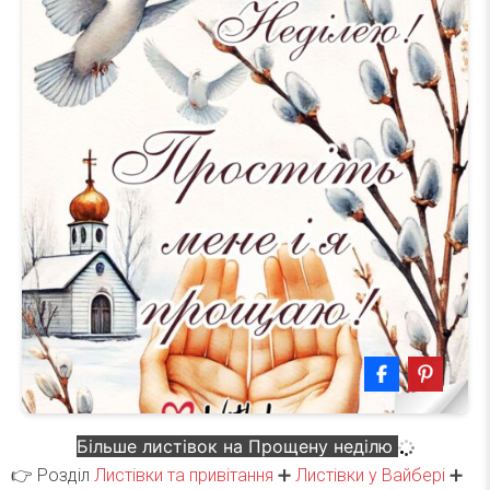
Більше листівок на Прощену неділю
👉 Розділ
Листівки та привітання
➕
Листівки у Вайбері
➕