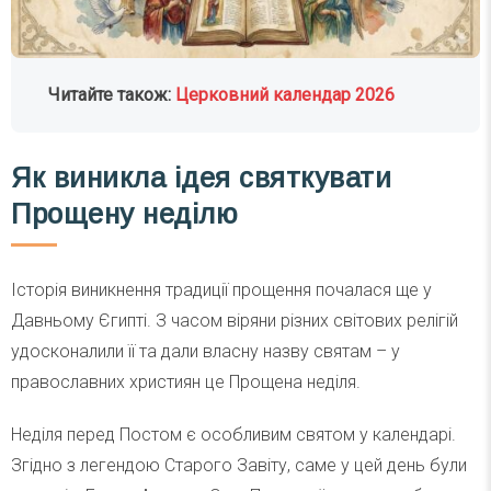
Читайте також:
Церковний календар 2026
Як виникла ідея святкувати
Прощену неділю
Історія виникнення традиції прощення почалася ще у
Давньому Єгипті. З часом віряни різних світових релігій
удосконалили її та дали власну назву святам – у
православних християн це Прощена неділя.
Неділя перед Постом є особливим святом у календарі.
Згідно з легендою Старого Завіту, саме у цей день були