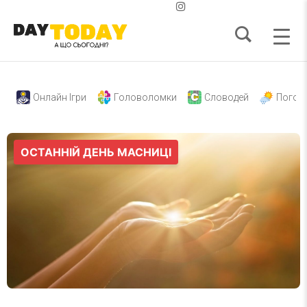
Онлайн Ігри
Головоломки
Словодей
Погод