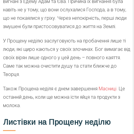
вигнані з Едему Адам та Єва. Причина їх вигнання була
навіть не у тому, що вони ослухалися Господа, а в тому,
що не покаялися у гріху. Через непокірність, перші люди
змушені були пристосовуватися до життя на Землі.
У Прощену неділю заслуговують на пробачення лише ті
люди, які щиро каються у своїх злочинах. Бог вимагає від
своїх вірян лише одного у цей день – повного каяття.
Саме так можна очистити душу та стати ближче до
Творця.
Також Прощена неділя є днем завершення
Масниці.
Це
останній день, коли ще можна їсти яйця та продукти з
молока.
Листівки на Прощену неділю