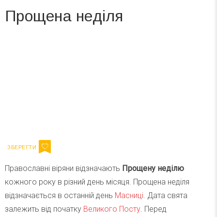
Прощена неділя
Вже 6 років DAY TODAY складає для вас «
Список свят на день
». Підписуйтесь на щоденну розсилку
зручним для вас способом.
Телеграм
Інстаграм
Ваш імейл
Підписатися
Email
Православні віряни відзначають
Прощену неділю
кожного року в різний день місяця. Прощена неділя
відзначається в останній день
Масниці
. Дата свята
залежить від початку
Великого Посту
. Перед