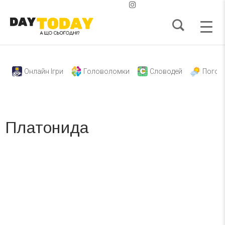
Онлайн Ігри
Головоломки
Словодей
Погод
Платонида
Вже 6 років DAY TODAY складає для вас «
Список свят на день
». Підписуйтесь на щоденну розсилку
зручним для вас способом.
Телеграм
Інстаграм