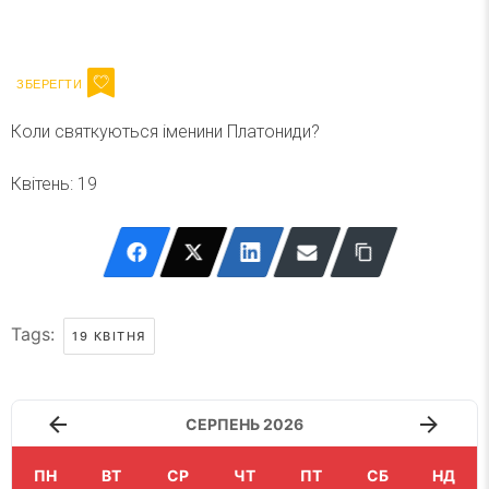
Ваш імейл
Підписатися
Email
Коли святкуються іменини Платониди?
Квітень: 19
Tags:
19 КВІТНЯ
СЕРПЕНЬ 2026
ПН
ВТ
СР
ЧТ
ПТ
СБ
НД