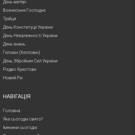
День матері
Вознесіння Господнє
Трійця
День Конституції України
День Незалежності України
День знань
Геловін (Хелловін)
День Збройних Сил України
Різдво Христове
Новий Рік
НАВІГАЦІЯ
Головна
Яке сьогодні свято?
Іменини сьогодні