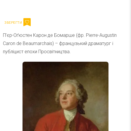
Ваш імейл
Підписатися
Email
П’єр-Оґюстен Карон де Бомарше (фр. Pierre-Augustin
Caron de Beaumarchais) – французький драматург і
публіцист епохи Просвітництва.