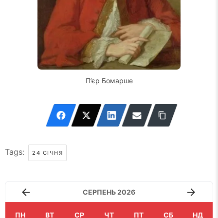
П’єр Бомарше
Tags:
24 СІЧНЯ
СЕРПЕНЬ 2026
ПН
ВТ
СР
ЧТ
ПТ
СБ
НД