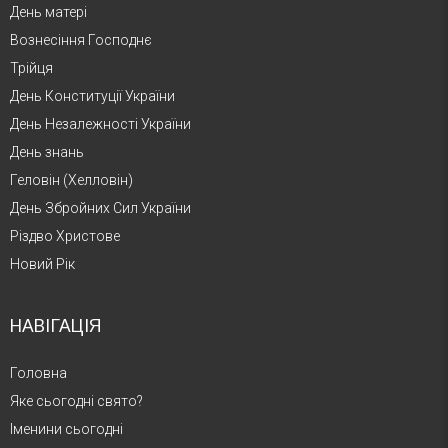
День матері
Вознесіння Господнє
Трійця
День Конституції України
День Незалежності України
День знань
Геловін (Хелловін)
День Збройних Сил України
Різдво Христове
Новий Рік
НАВІГАЦІЯ
Головна
Яке сьогодні свято?
Іменини сьогодні