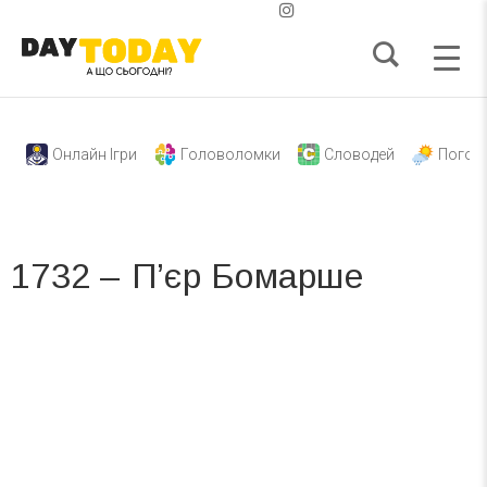
Онлайн Ігри
Головоломки
Словодей
Погод
1732 – П’єр Бомарше
Вже 6 років DAY TODAY складає для вас «
Список свят на день
». Підписуйтесь на щоденну розсилку
зручним для вас способом.
Телеграм
Інстаграм