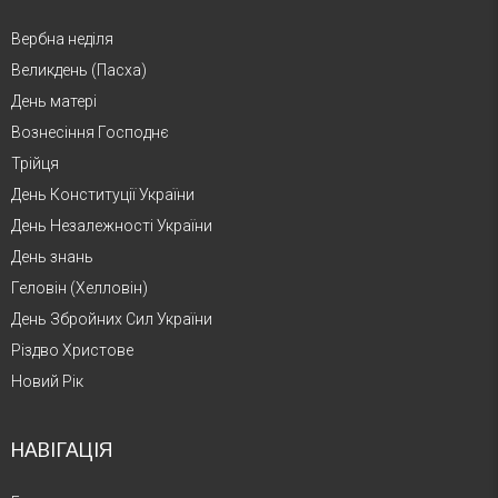
Вербна неділя
Великдень (Пасха)
День матері
Вознесіння Господнє
Трійця
День Конституції України
День Незалежності України
День знань
Геловін (Хелловін)
День Збройних Сил України
Різдво Христове
Новий Рік
НАВІГАЦІЯ