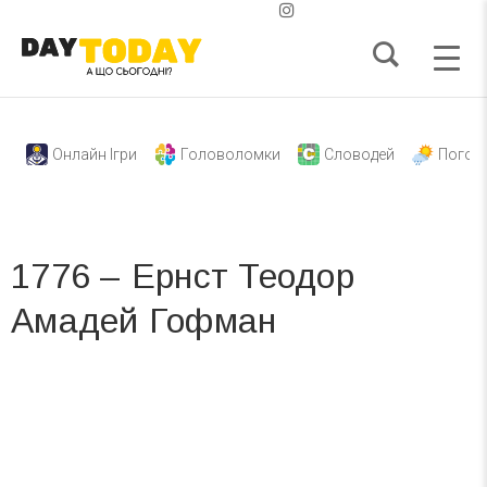
Онлайн Ігри
Головоломки
Словодей
Погод
1776 – Ернст Теодор
Амадей Гофман
Вже 6 років DAY TODAY складає для вас «
Список свят на день
». Підписуйтесь на щоденну розсилку
зручним для вас способом.
Телеграм
Інстаграм