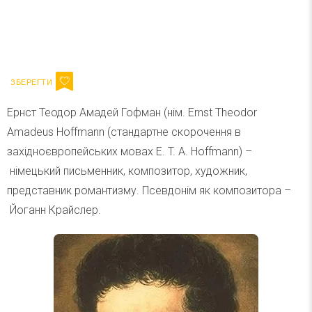
Ваш імейл
Підписатися
Email
Ернст Теодор Амадей Гофман (нім. Ernst Theodor
Amadeus Hoffmann (стандартне скорочення в
західноєвропейських мовах E. T. A. Hoffmann) –
німецький письменник, композитор, художник,
представник романтизму. Псевдонім як композитора –
Йоганн Крайслер.