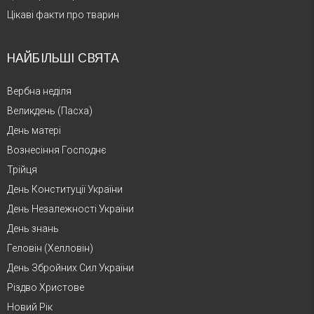
Цікаві факти про тварин
НАЙБІЛЬШІ СВЯТА
Вербна неділя
Великдень (Пасха)
День матері
Вознесіння Господнє
Трійця
День Конституції України
День Незалежності України
День знань
Геловін (Хелловін)
День Збройних Сил України
Різдво Христове
Новий Рік