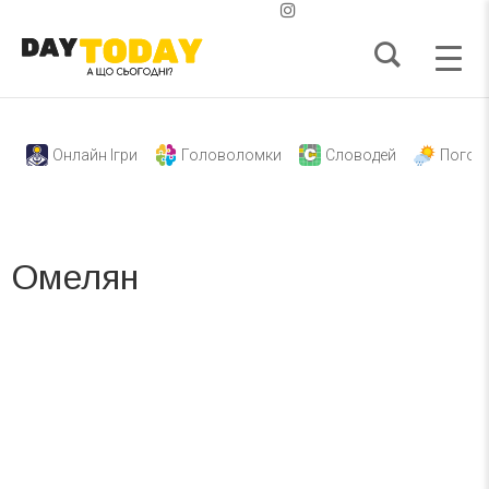
Онлайн Ігри
Головоломки
Словодей
Погод
Омелян
Вже 6 років DAY TODAY складає для вас «
Список свят на день
». Підписуйтесь на щоденну розсилку
зручним для вас способом.
Телеграм
Інстаграм