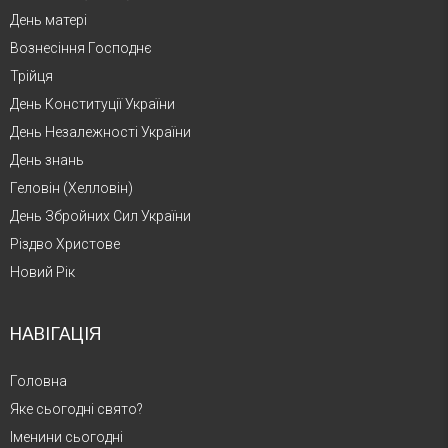
День матері
Вознесіння Господнє
Трійця
День Конституції України
День Незалежності України
День знань
Геловін (Хелловін)
День Збройних Сил України
Різдво Христове
Новий Рік
НАВІГАЦІЯ
Головна
Яке сьогодні свято?
Іменини сьогодні