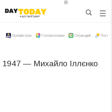
Онлайн Ігри
Головоломки
Словодей
Погод
1947 — Михайло Іллєнко
Вже 6 років DAY TODAY складає для вас «
Список свят на день
». Підписуйтесь на щоденну розсилку
зручним для вас способом.
Телеграм
Інстаграм