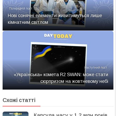
Попередній пост
Нові сонячні елементи живитимуться лише
кімнатним світлом
Наступний пост
«Українська» комета R2 SWAN: може стати
сюрпризом на жовтневому небі
Схожі статті
Капсула часу у 1,2 млн років