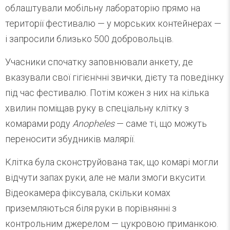
облаштували мобільну лабораторію прямо на
території фестивалю — у морських контейнерах —
і запросили близько 500 добровольців.
Учасники спочатку заповнювали анкету, де
вказували свої гігієнічні звички, дієту та поведінку
під час фестивалю. Потім кожен з них на кілька
хвилин поміщав руку в спеціальну клітку з
комарами роду
Anopheles
— саме ті, що можуть
переносити збудників малярії.
Клітка була сконструйована так, що комарі могли
відчути запах руки, але не мали змоги вкусити.
Відеокамера фіксувала, скільки комах
приземляються біля руки в порівнянні з
контрольним джерелом — цукровою приманкою.