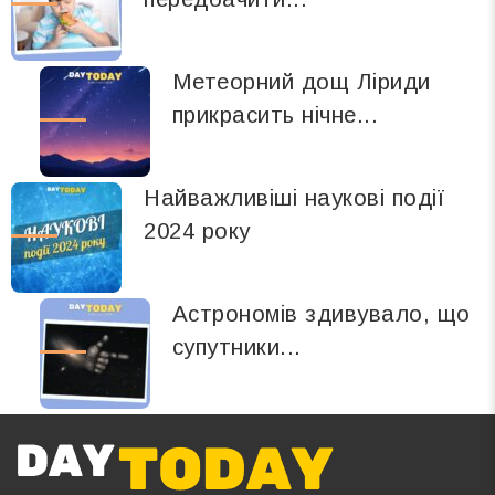
Метеорний дощ Ліриди
прикрасить нічне...
Найважливіші наукові події
2024 року
Астрономів здивувало, що
супутники...