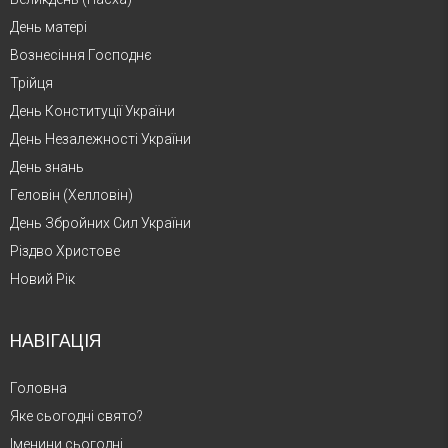
День матері
Вознесіння Господнє
Трійця
День Конституції України
День Незалежності України
День знань
Геловін (Хелловін)
День Збройних Сил України
Різдво Христове
Новий Рік
НАВІГАЦІЯ
Головна
Яке сьогодні свято?
Іменини сьогодні