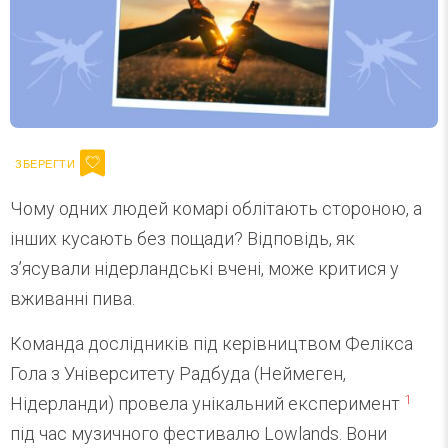
Чому одних людей комарі облітають стороною, а
інших кусають без пощади? Відповідь, як
з’ясували нідерландські вчені, може критися у
вживанні пива.
Команда дослідників під керівництвом Фелікса
Гола з Університету Радбуда (Неймеген,
1
Нідерланди) провела унікальний експеримент
під час музичного фестивалю Lowlands. Вони