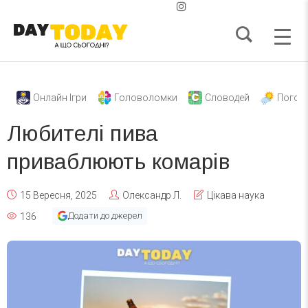
Онлайн Ігри
Головоломки
Словодей
Погод
Любителі пива
приваблюють комарів
15 Вересня, 2025
Олександр Л.
Цікава наука
Додати до джерел
136