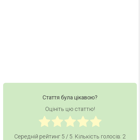
Нові статті, добірки та корисні матеріали DAY
TODAY — в одному короткому листі.
Ваш email
Email
Хочу дайджест
Стаття була цікавою?
Оцініть цю статтю!
Середній рейтинг
5
/ 5. Кількість голосів:
2