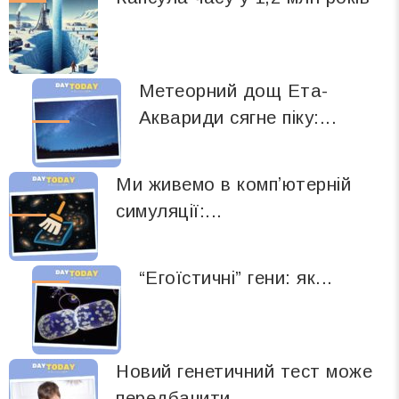
Метеорний дощ Ета-
Аквариди сягне піку:...
Ми живемо в компʼютерній
симуляції:...
“Егоїстичні” гени: як...
Новий генетичний тест може
передбачити...