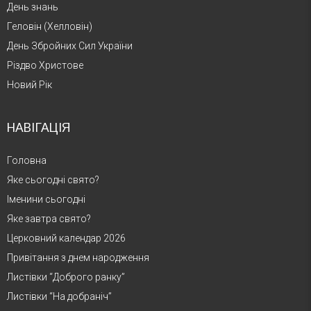
День знань
Геловін (Хелловін)
День Збройних Сил України
Різдво Христове
Новий Рік
НАВІГАЦІЯ
Головна
Яке сьогодні свято?
Іменини сьогодні
Яке завтра свято?
Церковний календар 2026
Привітання з днем народження
Листівки “Доброго ранку”
Листівки “На добраніч”