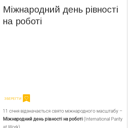
Міжнародний день рівності
на роботі
Вже 6 років DAY TODAY складає для вас «
Список свят на день
». Підписуйтесь на щоденну розсилку
зручним для вас способом.
Телеграм
Інстаграм
Ваш імейл
Підписатися
Email
11 січня відзначається свято міжнародного масштабу –
Міжнародний
день рівності на роботі
(International Parity
at Work).