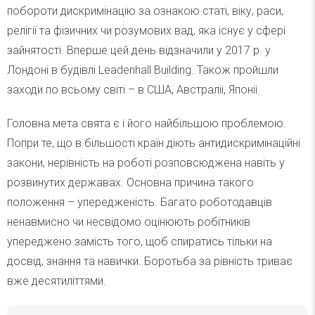
побороти дискримінацію за ознакою статі, віку, раси,
релігії та фізичних чи розумових вад, яка існує у сфері
зайнятості. Вперше цей день відзначили у 2017 р. у
Лондоні в будівлі Leadenhall Building. Також пройшли
заходи по всьому світі – в США, Австраліі, Японіі.
Головна мета свята є і його найбільшою проблемою.
Попри те, що в більшості країн діють антидискримінаційні
закони, нерівність на роботі розповсюджена навіть у
розвинутих державах. Основна причина такого
положення – упередженість. Багато роботодавців
ненавмисно чи несвідомо оцінюють робітників
упереджено замість того, щоб спиратись тільки на
досвід, знання та навички. Боротьба за рівність триває
вже десятиліттями.