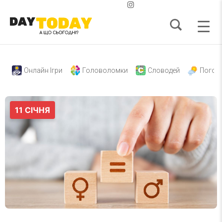
Онлайн Ігри
Головоломки
Словодей
Погод