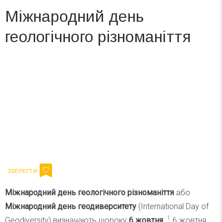
Міжнародний день
геологічного різноманіття
Вже 6 років DAY TODAY складає для вас «
Список свят на день
». Підписуйтесь на щоденну розсилку
зручним для вас способом.
Телеграм
Інстаграм
Ваш імейл
Підписатися
Email
Міжнародний день геологічного різноманіття
або
Міжнародний день геодиверситету
(International Day of
1
Geodiversity) визначають щороку
6 жовтня
.
6 жовтня