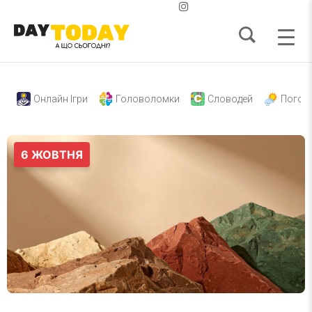
Онлайн Ігри
Головоломки
Словодей
Погод