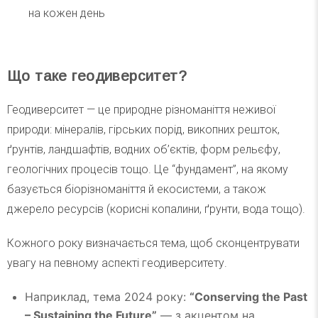
на кожен день
Що таке геодиверситет?
Геодиверситет — це природне різноманіття неживої
природи: мінералів, гірських порід, викопних решток,
ґрунтів, ландшафтів, водних об’єктів, форм рельєфу,
геологічних процесів тощо. Це “фундамент”, на якому
базується біорізноманіття й екосистеми, а також
джерело ресурсів (корисні копалини, ґрунти, вода тощо).
Кожного року визначається тема, щоб сконцентрувати
увагу на певному аспекті геодиверситету.
Наприклад, тема 2024 року:
“Conserving the Past
– Sustaining the Future”
— з акцентом на