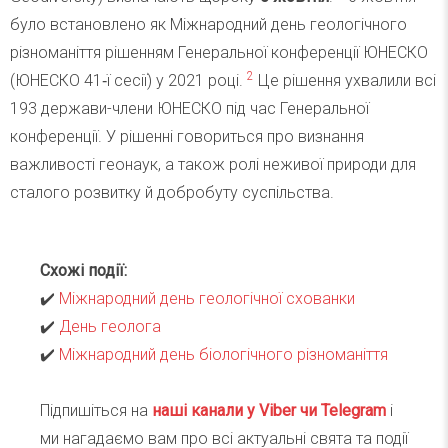
було встановлено як Міжнародний день геологічного
різноманіття рішенням Генеральної конференції ЮНЕСКО
2
(ЮНЕСКО 41‑ї сесії) у 2021 році.
Це рішення ухвалили всі
193 держави-члени ЮНЕСКО під час Генеральної
конференції. У рішенні говориться про визнання
важливості геонаук, а також ролі неживої природи для
сталого розвитку й добробуту суспільства.
Схожі події:
✔️
Міжнародний день геологічної схованки
✔️
День геолога
✔️
Міжнародний день біологічного різноманіття
Підпишіться на
наші канали у Viber чи Telegra
m
і
ми нагадаємо вам про всі актуальні свята та події