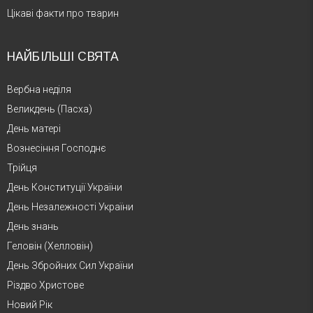
Цікаві факти про тварин
НАЙБІЛЬШІ СВЯТА
Вербна неділя
Великдень (Пасха)
День матері
Вознесіння Господнє
Трійця
День Конституції України
День Незалежності України
День знань
Геловін (Хелловін)
День Збройних Сил України
Різдво Христове
Новий Рік