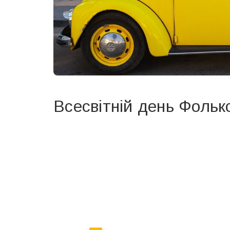
Всесвітній день Фольк
Вже 6 років DAY TODAY складає для вас «
Список 
зручним для вас способом.
Телеграм
Інстаграм
Ваш імейл
Email