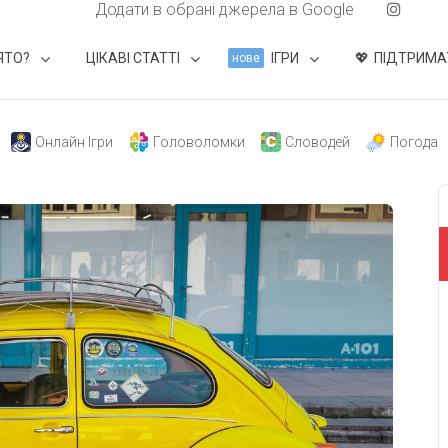
Додати в обрані джерела в Google
ЯТО?
ЦІКАВІ СТАТТІ
ІГРИ
ПІДТРИМА
нове
Онлайн Ігри
Головоломки
Словодей
Погода