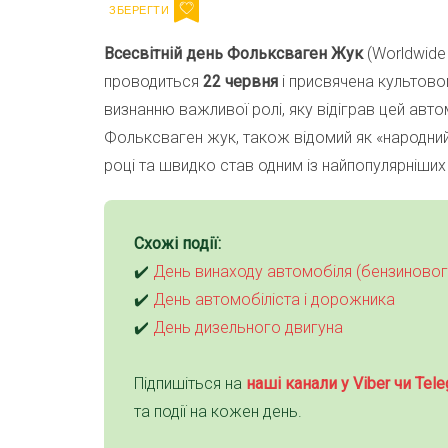
Всесвітній день Фольксваген Жук
(Worldwide 
проводиться
22 червня
і присвячена культово
визнанню важливої ролі, яку відіграв цей авто
Фольксваген жук, також відомий як «народни
році та швидко став одним із найпопулярніших а
Схожі події:
✔️
День винаходу автомобіля (бензиновог
✔️
День автомобіліста і дорожника
✔️
День дизельного двигуна
Підпишіться на
наші канали у Viber чи Tele
та події на кожен день.