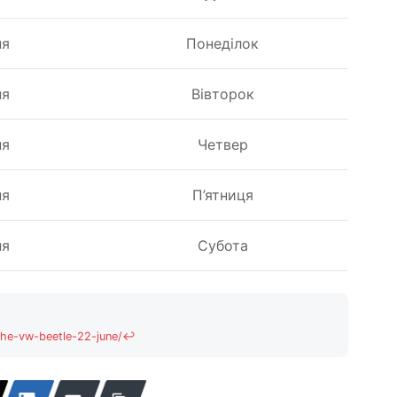
ня
Понеділок
ня
Вівторок
ня
Четвер
ня
П’ятниця
ня
Субота
the-vw-beetle-22-june/
↩