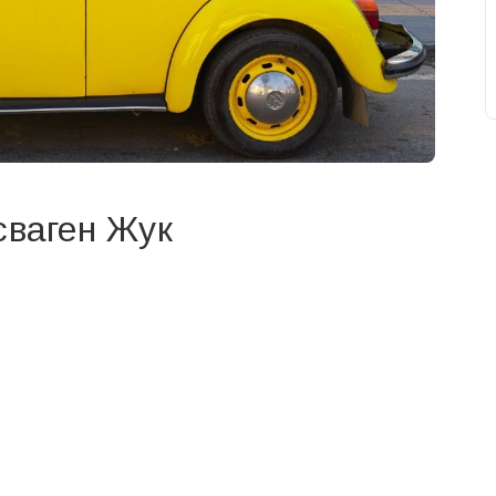
сваген Жук
свят на день
». Підписуйтесь на щоденну розсилку
Підписатися