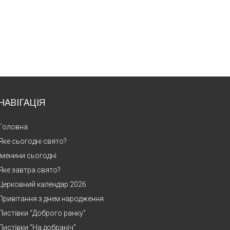
НАВІГАЦІЯ
Головна
Яке сьогодні свято?
Іменини сьогодні
Яке завтра свято?
Церковний календар 2026
Привітання з днем народження
Листівки “Доброго ранку”
Листівки “На добраніч”