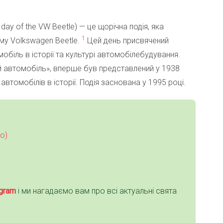
day of the VW Beetle) — це щорічна подія, яка
1
му Volkswagen Beetle.
Цей день присвячений
мобіль в історії та культурі автомобілебудування.
й автомобіль», вперше був представлений у 1938
втомобілів в історії. Подія заснована у 1995 році.
о)
gra
m
і ми нагадаємо вам про всі актуальні свята