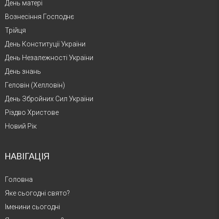
День матері
Вознесіння Господнє
Трійця
День Конституції України
День Незалежності України
День знань
Геловін (Хелловін)
День Збройних Сил України
Різдво Христове
Новий Рік
НАВІГАЦІЯ
Головна
Яке сьогодні свято?
Іменини сьогодні