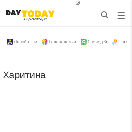
Онлайн Ігри
Головоломки
Словодей
Погод
Харитина
Вже 6 років DAY TODAY складає для вас «
Список свят на день
». Підписуйтесь на щоденну розсилку
зручним для вас способом.
Телеграм
Інстаграм