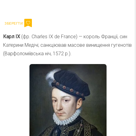
Ваш імейл
Підписатися
Email
Карл IX
(фр. Charles IX de France) — король Франції, син
Катерини Медічі; санкціював масове винищення гугенотів
(Варфоломіївська ніч, 1572 р.).