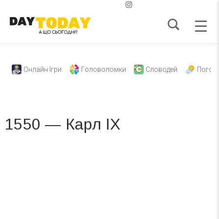
Онлайн Ігри
Головоломки
Словодей
Погод
1550 — Карл IX
Вже 6 років DAY TODAY складає для вас «
Список свят на день
». Підписуйтесь на щоденну розсилку
зручним для вас способом.
Телеграм
Інстаграм