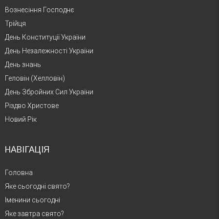
Вознесіння Господнє
Трійця
День Конституції України
День Незалежності України
День знань
Геловін (Хелловін)
День Збройних Сил України
Різдво Христове
Новий Рік
НАВІГАЦІЯ
Головна
Яке сьогодні свято?
Іменини сьогодні
Яке завтра свято?