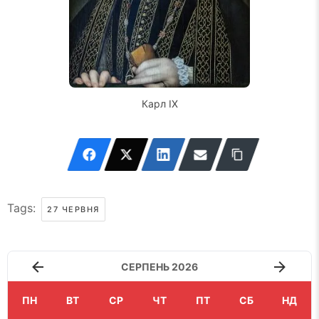
Карл IX
Tags:
27 ЧЕРВНЯ
СЕРПЕНЬ 2026
ПН
ВТ
СР
ЧТ
ПТ
СБ
НД