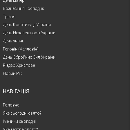
День матері
Вознесіння Господнє
Трійця
День Конституції України
День Незалежності України
День знань
Геловін (Хелловін)
День Збройних Сил України
Різдво Христове
Новий Рік
НАВІГАЦІЯ
Головна
Яке сьогодні свято?
Іменини сьогодні
Яке завтра свято?