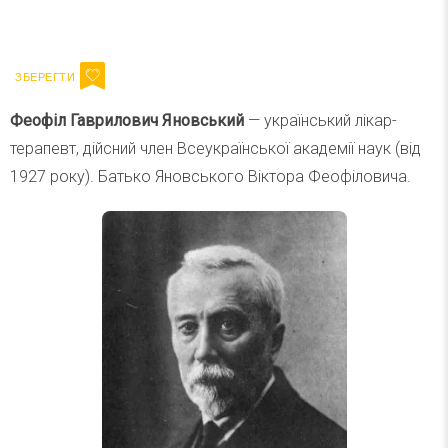
Ваш імейл
Підписатися
Email
Феофіл Гаврилович Яновський
— український лікар-
терапевт, дійсний член Всеукраїнської академії наук (від
1927 року). Батько Яновського Віктора Феофіловича.