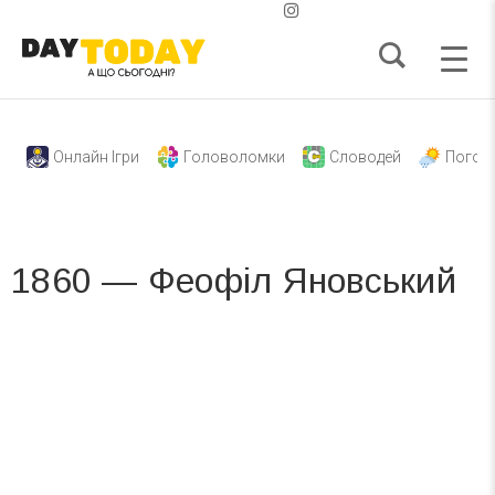
Онлайн Ігри
Головоломки
Словодей
Погод
1860 — Феофіл Яновський
Вже 6 років DAY TODAY складає для вас «
Список свят на день
». Підписуйтесь на щоденну розсилку
зручним для вас способом.
Телеграм
Інстаграм