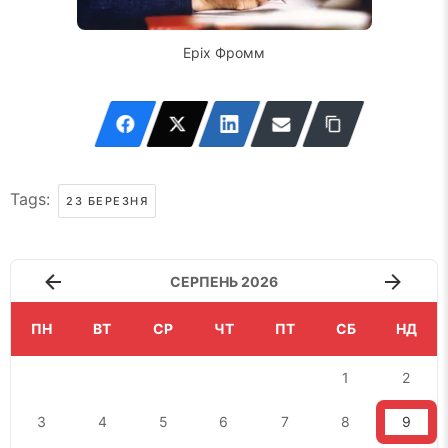
Еріх Фромм
Tags:
23 БЕРЕЗНЯ
СЕРПЕНЬ 2026
ПН
ВТ
СР
ЧТ
ПТ
СБ
НД
1
2
3
4
5
6
7
8
9