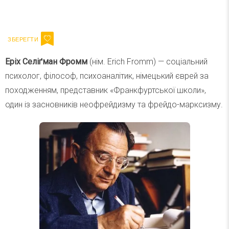
Ваш імейл
Підписатися
Email
Еріх Селіґман Фромм
(нім. Erich Fromm) — соціальний
психолог, філософ, психоаналітик, німецький єврей за
походженням, представник «Франкфуртської школи»,
один із засновників неофрейдизму та фрейдо-марксизму.