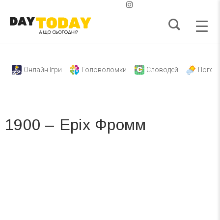
Онлайн Ігри
Головоломки
Словодей
Погод
1900 – Еріх Фромм
Вже 6 років DAY TODAY складає для вас «
Список свят на день
». Підписуйтесь на щоденну розсилку
зручним для вас способом.
Телеграм
Інстаграм