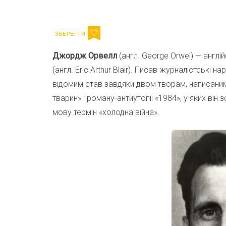
Email
Джордж Орвелл
(англ. George Orwel) — англі
(англ. Eric Arthur Blair). Писав журналістські на
відомим став завдяки двом творам, написаними
тварин» і роману-антиутопії «1984», у яких він 
мову термін «холодна війна».