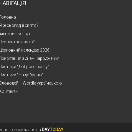
НАВІГАЦІЯ
Головна
Яке сьогодні свято?
Іменини сьогодні
Яке завтра свято?
Церковний календар 2026
Привітання з днем народження
Листівки “Доброго ранку”
Листівки “На добраніч”
Словодей – Wordle українською
Контакти
тивного посилання на
DAY
TODAY
.