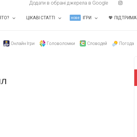
Додати в обрані джерела в Google
ЯТО?
ЦІКАВІ СТАТТІ
ІГРИ
ПІДТРИМА
нове
Онлайн Ігри
Головоломки
Словодей
Погода
лл
свят на день
». Підписуйтесь на щоденну розсилку
Підписатися