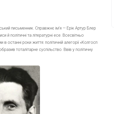
йський письменник. Справжнє ім’я — Ерік Артур Блер
риси й політичні та літературні есе. Всесвітньо
 в останні роки життя: політичній алегорії «Колгосп
зобразив тоталітарне суспільство. Ввів у політичну