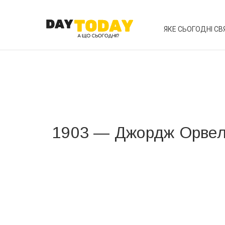
ЯКЕ СЬОГОДНІ СВ
1903 — Джордж Орве
Вже 6 років DAY TODAY складає для вас «
Список 
зручним для вас способом.
Телеграм
Інстаграм
Ваш імейл