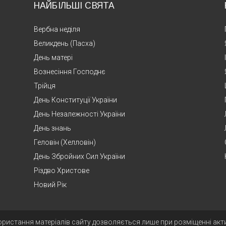
НАЙБІЛЬШІ СВЯТА
Вербна неділя
Великдень (Пасха)
День матері
Вознесіння Господнє
Трійця
День Конституції України
День Незалежності України
День знань
Геловін (Хелловін)
День Збройних Сил України
Різдво Христове
Новий Рік
ористання матеріалів сайту дозволяється лише при розміщенні ак