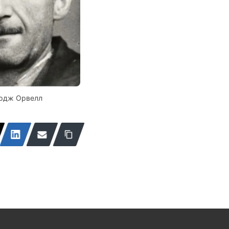
рдж Орвелл