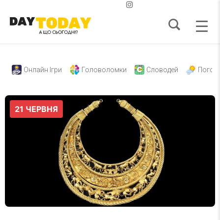
Онлайн Ігри
Головоломки
Словодей
Погод