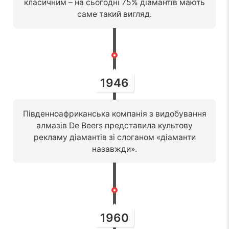
класичним – на сьогодні 75% діамантів мають
саме такий вигляд.
1946
Південноафриканська компанія з видобування
алмазів De Beers представила культову
рекламу діамантів зі слоганом «діаманти
назавжди».
1960