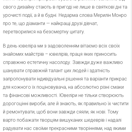
свого дизайну стають в пригоді не лише в святкові дні та
урочисті події, а й в будні. Недарма слова Мерилін Монро
про те, що діаманти — найкращі друзі дівчат,
перетворилися на безсмертну цитату.
В день ювеліра ми з задоволенням вітаємо всіх своїх
знайомих майстрів – ювелірів, праця яких приносить
справжню естетичну насолоду. Завжди дуже важливо
шанувати справжній талант цих людей і здатність
запропонувати індивідуальні рішення та варіанти прикрас
для кожного їх поціновувача, на абсолютно різні смаки
та фінансові можливості. Ювеліри не тільки створюють
дорогоцінні вироби, але й знають, як правильно їх чистити
й ремонтувати, щоб вони завжди сяяли, як нові. Тому
варто побажати творцям вишуканих шедеврів і надалі
радувати нас своїми прекрасними творіннями, над якими