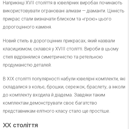
Наприкінці XVII століття в ювелірних виробах починають
використовувати ограновані алмази — діаманти. Цінність
прикрас стали визначати блиском та «грою» цього
дорогоцінного каменя.
Новий стиль в дорогоцінних прикрасах, який назвали
класицизмом, склався у XVIII столітті. Вироби в цьому
стилі відрізнялися симетричністю та ретельною
продуманістю деталей.
В XIX столітті популярності набули ювелірні комплекти, які
складалися з кольє, брошки, сережок, браслету, а інколи
до комплекту входила й діадема. Завдяки таким
комплектам демонструвати своє багатство
представникам елітного класу стало ще простіше.
ХХ століття