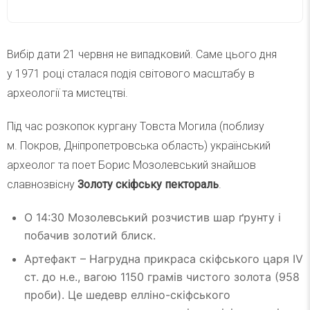
Вибір дати 21 червня не випадковий. Саме цього дня
у 1971 році сталася подія світового масштабу в
археології та мистецтві.
Під час розкопок кургану Товста Могила (поблизу
м. Покров, Дніпропетровська область) український
археолог та поет Борис Мозолевський знайшов
славнозвісну
Золоту скіфську пектораль
.
О 14:30 Мозолевський розчистив шар ґрунту і
побачив золотий блиск.
Артефакт – Нагрудна прикраса скіфського царя IV
ст. до н.е., вагою 1150 грамів чистого золота (958
проби). Це шедевр елліно-скіфського