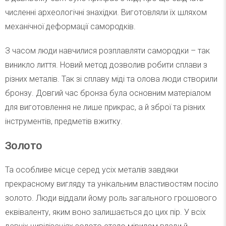
численні археологічні знахідки. Виготовляли їх шляхом
механічної деформації самородків.
З часом люди навчилися розплавляти самородки – так
виникло лиття. Новий метод дозволив робити сплави з
різних металів. Так зі сплаву міді та олова люди створили
бронзу. Довгий час бронза була основним матеріалом
для виготовлення не лише прикрас, а й зброї та різних
інструментів, предметів вжитку.
Золото
Та особливе місце серед усіх металів завдяки
прекрасному вигляду та унікальним властивостям посіло
золото. Люди віддали йому роль загального грошового
еквіваленту, яким воно залишається до цих пір. У всіх