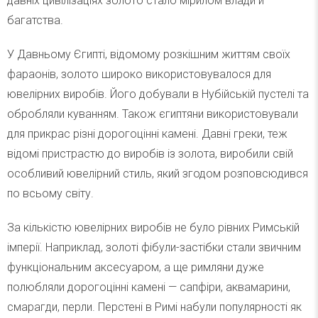
давніх цивілізаціях золото стало мірилом влади й
багатства.
У Давньому Єгипті, відомому розкішним життям своїх
фараонів, золото широко використовувалося для
ювелірних виробів. Його добували в Нубійській пустелі та
обробляли куванням. Також єгиптяни використовували
для прикрас різні дорогоцінні камені. Давні греки, теж
відомі пристрастю до виробів із золота, виробили свій
особливий ювелірний стиль, який згодом розповсюдився
по всьому світу.
За кількістю ювелірних виробів не було рівних Римській
імперії. Наприклад, золоті фібули-застібки стали звичним
функціональним аксесуаром, а ще римляни дуже
полюбляли дорогоцінні камені — сапфіри, аквамарини,
смарагди, перли. Перстені в Римі набули популярності як