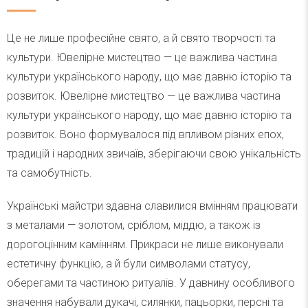
Це не лише професійне свято, а й свято творчості та
культури. Ювелірне мистецтво — це важлива частина
культури українського народу, що має давню історію та
розвиток. Ювелірне мистецтво — це важлива частина
культури українського народу, що має давню історію та
розвиток. Воно формувалося під впливом різних епох,
традицій і народних звичаїв, зберігаючи свою унікальність
та самобутність.
Українські майстри здавна славилися вмінням працювати
з металами — золотом, сріблом, міддю, а також із
дорогоцінним камінням. Прикраси не лише виконували
естетичну функцію, а й були символами статусу,
оберегами та частиною ритуалів. У давнину особливого
значення набували дукачі, силянки, пацьорки, персні та