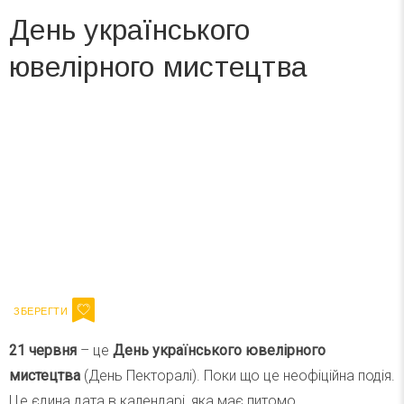
День українського
ювелірного мистецтва
Вже 6 років DAY TODAY складає для вас «
Список свят на день
». Підписуйтесь на щоденну розсилку
зручним для вас способом.
Телеграм
Інстаграм
Ваш імейл
Підписатися
Email
21 червня
– це
День українського ювелірного
мистецтва
(День Пекторалі). Поки що це неофіційна подія.
Це єдина дата в календарі, яка має питомо