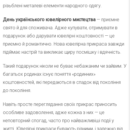
різьблені металеві елементи народного одягу.
День українського ювелірного мистецтва
— приємне
свято й для споживача. Адже купувати, отримувати в
подарунок або дарувати ювелірні коштовності — це
приємно й романтично. Нова ювелірна прикраса завжди
підіймає настрій та викликає щиру посмішку і вдячність.
Такий подарунок ніколи не буває небажаним чи зайвим. У
багатьох родинах існує поняття «родинних»
коштовностей, які передаються в спадок від покоління
до покоління.
Навіть просте переглядання своїх прикрас приносить
особливе задоволення, адже кожна з них — це
неповторний спогад, часто про найважливіші події у
житті. Ювелірні прикраси бувають різними, і залежно від