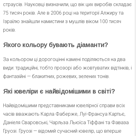
страусів. Науковці визначили, що вік цих виробів складає
75 тисяч років. Але в 2006 році на території Алжиру та
Ізраїлю знайшли намистини з мушлів віком 100 тисяч
років.
Якого кольору бувають діаманти?
За кольором ці дорогоцінні камені поділяються на два
види: традиційні, тобто прозорі або жовтуватих відтінків, і
фантазійні — блакитних, рожевих, зелених тонів.
Які ювеліри є найвідомішими в світі?
Найвідомішими представниками ювелірної справи всіх
часів вважають Карла Фаберже, Луї-Франсуа Картьє,
Даніеля Сваровські, Чарльза Льюїса Тіффані та Фаваза
Груозі. Груозі — відомий сучасний ювелір, що вперше