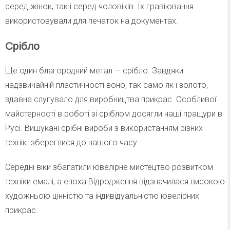
серед жінок, так і серед чоловіків. Їх гравіювання
використовували для печаток на документах.
Срібло
Ще один благородний метал — срібло. Завдяки
надзвичайній пластичності воно, так само як і золото,
здавна слугувало для виробництва прикрас. Особливої
майстерності в роботі зі сріблом досягли наші пращури в
Русі. Вишукані срібні вироби з використанням різних
технік збереглися до нашого часу.
Середні віки збагатили ювелірне мистецтво розвитком
техніки емалі, а епоха Відродження відзначилася високою
художньою цінністю та індивідуальністю ювелірних
прикрас.