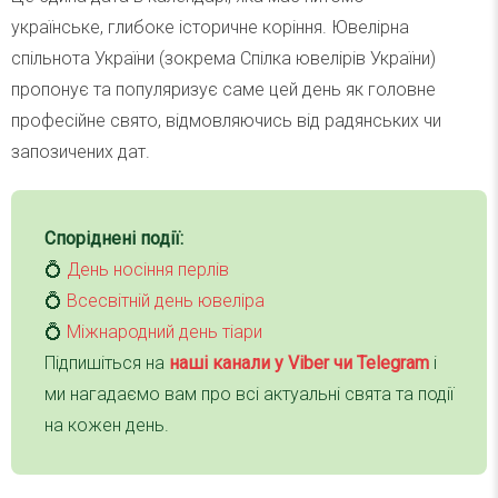
українське, глибоке історичне коріння. Ювелірна
спільнота України (зокрема Спілка ювелірів України)
пропонує та популяризує саме цей день як головне
професійне свято, відмовляючись від радянських чи
запозичених дат.
Споріднені події:
💍
День носіння перлів
💍
Всесвітній день ювеліра
💍
Міжнародний день тіари
Підпишіться на
наші канали у Viber чи Telegra
m
і
ми нагадаємо вам про всі актуальні свята та події
на кожен день.