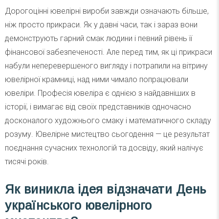
Дорогоцінні ювелірні вироби завжди означають більше,
ніж просто прикраси. Як у давні часи, так і зараз вони
демонструють гарний смак людини і певний рівень її
фінансової забезпеченості. Але перед тим, як ці прикраси
набули неперевершеного вигляду і потрапили на вітрину
ювелірної крамниці, над ними чимало попрацювали
ювеліри. Професія ювеліра є однією з найдавніших в
історії, і вимагає від своїх представників одночасно
досконалого художнього смаку і математичного складу
розуму. Ювелірне мистецтво сьогодення — це результат
поєднання сучасних технологій та досвіду, який налічує
тисячі років.
Як виникла ідея відзначати День
українського ювелірного