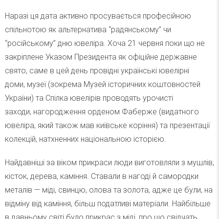
Наразі ця дата активно просувається професійною
спільнотою як альтернатива “радянському” чи
“російському” дню ювеліра. Хоча 21 червня поки що не
закріплене Указом Президента як офіційне державне
свято, саме в цей день провідні українські ювелірні
доми, музеї (зокрема Музей історичних коштовностей
України) та Спілка ювелірів проводять урочисті
заходи, нагородження орденом Фаберже (видатного
ювеліра, який також мав київське коріння) та презентації
колекцій, натхненних національною історією.
Найдавніші за віком прикраси люди виготовляли з мушлів,
кісток, дерева, каміння. Ставали в нагоді й самородки
металів — міді, свинцю, олова та золота, адже це були, на
відміну від каміння, більш податливі матеріали. Найбільше
в давньому світі було прикрас з міді, про що свідчать