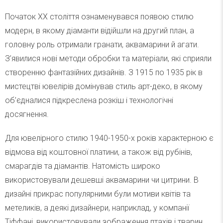
Початок XX століття ознаменувався появою стилю
модерн, в якому діаманти відійшли на другий план, а
головну роль отримали гранати, аквамарини й агати.
З’явилися нові методи обробки та матеріали, які сприяли
створенню фантазійних дизайнів. З 1915 по 1935 рік в
мистецтві ювелірів домінував стиль арт-деко, в якому
об’єдналися підкреслена розкіш і технологічні
досягнення.
Для ювелірного стилю 1940-1950-х років характерною є
відмова від коштовної платини, а також від рубінів,
смарагдів та діамантів. Натомість широко
використовували дешевші аквамарини чи цитрини. В
дизайні прикрас популярними були мотиви квітів та
метеликів, а деякі дизайнери, наприклад, у компанії
Тіффані, використовували зображення птахів і тварин.