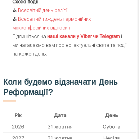
Схожі події
:
⛪️
Всесвітній день релігії
⛪️
Всесвітній тиждень гармонійних
міжконфесійних відносин
Підпишіться на
наші канали у Viber чи Telegra
m
і
ми нагадаємо вам про всі актуальні свята та події
на кожен день.
Коли будемо відзначати День
Реформації?
Рік
Дата
День
2026
31 жовтня
Субота
2027
31 жовтня
Неділя