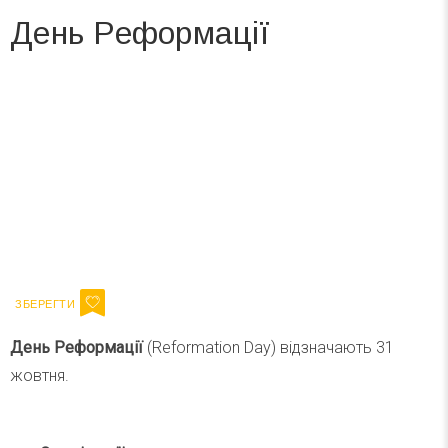
День Реформації
Вже 6 років DAY TODAY складає для вас «
Список свят на день
». Підписуйтесь на щоденну розсилку
зручним для вас способом.
Телеграм
Інстаграм
Ваш імейл
Підписатися
Email
День Реформації
(Reformation Day) відзначають 31
жовтня.