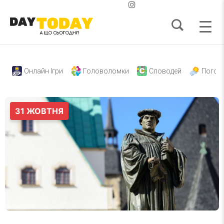
Онлайн Ігри
Головоломки
Словодей
Погод