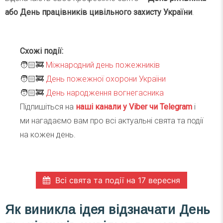
або День працівників цивільного захисту України
.
Схожі події:
🧑🏻‍🚒
Міжнародний день пожежників
🧑🏻‍🚒
День пожежної охорони України
🧑🏻‍🚒
День народження вогнегасника
Підпишіться на
наші канали у Viber чи Telegra
m
і
ми нагадаємо вам про всі актуальні свята та події
на кожен день.
Всі свята та події на 17 вересня
Як виникла ідея відзначати День