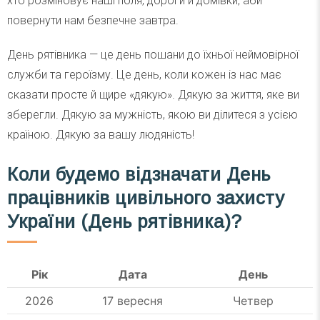
хто розміновує наші поля, дороги й домівки, аби
повернути нам безпечне завтра.
День рятівника — це день пошани до їхньої неймовірної
служби та героїзму. Це день, коли кожен із нас має
сказати просте й щире «дякую». Дякую за життя, яке ви
зберегли. Дякую за мужність, якою ви ділитеся з усією
країною. Дякую за вашу людяність!
Коли будемо відзначати День
працівників цивільного захисту
України (День рятівника)
?
Рік
Дата
День
2026
17 вересня
Четвер