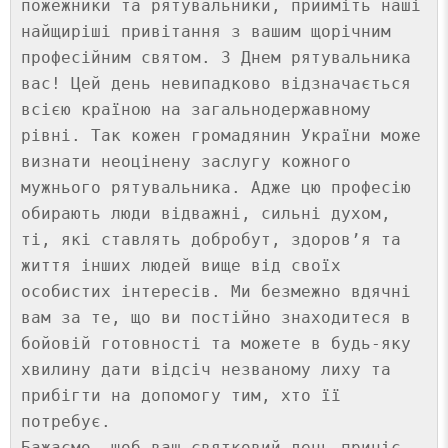
пожежники та рятувальники, прийміть наші 
найщиріші привітання з вашим щорічним 
професійним святом. З Днем рятувальника 
вас! Цей день невипадково відзначається 
всією країною на загальнодержавному 
рівні. Так кожен громадянин України може 
визнати неоцінену заслугу кожного 
мужнього рятувальника. Адже цю професію 
обирають люди відважні, сильні духом, 
ті, які ставлять добробут, здоров’я та 
життя інших людей вище від своїх 
особистих інтересів. Ми безмежно вдячні 
вам за те, що ви постійно знаходитеся в 
бойовій готовності та можете в будь-яку 
хвилину дати відсіч незваному лиху та 
прибігти на допомогу тим, хто її 
потребує. 

Бажаємо, щоб ваш святковий день приніс 