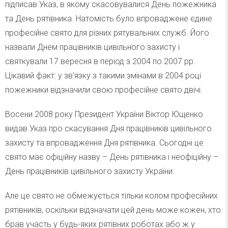
підписав Указ, в якому скасовувалися День пожежника
та День рятівника. Натомість було впроваджене єдине
професійне свято для різних рятувальних служб. Його
назвали Днем працівників цивільного захисту і
святкували 17 вересня в період з 2004 по 2007 рр.
Цікавий факт: у зв’язку з такими змінами в 2004 році
пожежники відзначили свою професійне свято двічі.
Восени 2008 року Президент України Віктор Ющенко
видав Указ про скасування Дня працівників цивільного
захисту та впровадження Дня рятівника. Сьогодні це
свято має офіційну назву – День рятівника і неофіційну –
День працівників цивільного захисту України.
Але це свято не обмежується тільки колом професійних
рятівників, оскільки відзначати цей день може кожен, хто
брав участь у будь-яких рятівних роботах або ж у