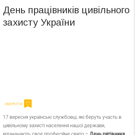
День працівників цивільного
захисту України
Вже 6 років DAY TODAY складає для вас «
Список свят на день
». Підписуйтесь на щоденну розсилку
зручним для вас способом.
Телеграм
Інстаграм
Ваш імейл
Підписатися
Email
17 вересня українські службовці, які беруть участь в
цивільному захисті населення нашої держави,
відзначають своє професійне свято –
День рятівника