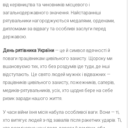
від керівництва та чиновників місцевого і
загальнодержавного значення. Найстаранніші
рятувальники нагороджуються медалями, орденами,
дипломами за відвагу та особливі заслуги перед
державою.
День рятівника України
— це й символ вдячності й
поваги працівникам цивільного захисту. Щороку ми
вшановуємо тих, хто без роздумів іде туди, де інші
відступають. Це свято людей мужніх і відважних —
працівників цивільного захисту, пожежників, саперів,
медиків-рятувальників, усіх, хто щодня бере на себе
ризик заради нашого життя.
У часи війни їхня місія набула особливої ваги. Вони — ті,
хто витягує людей з-під завалів після ракетних ударів. Ті,