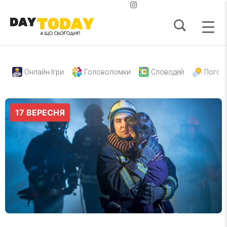
Онлайн Ігри
Головоломки
Словодей
Погод