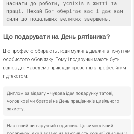
наснаги до роботи, успіхів в житті та 
праці. Нехай Бог оберігає вас і дає вам 
сили до подальших великих звершень.
Що подарувати на День рятівника?
Цю професію обирають люди мужні, відважні, з почуттям
особистого обов’язку. Тому і подарунки мають бути
відповідні. Наведемо приклади презентів з професійним
підтекстом:
Диплом за відвагу – чудова ідея подарунку татові,
чоловікові чи братові на День працівників цивільного
захисту.
Настінний чи наручний годинник. Це символічний
подарунок, який вказує на важливість кожної хвилини у