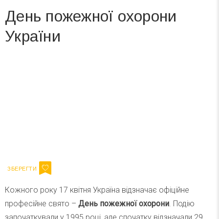
День пожежної охорони
України
Вже 6 років DAY TODAY складає для вас «
Список свят на день
». Підписуйтесь на щоденну розсилку
зручним для вас способом.
Телеграм
Інстаграм
Ваш імейл
Підписатися
Email
Кожного року 17 квітня Україна відзначає офіційне
професійне свято –
День пожежної охорони
. Подію
започаткували у 1995 році, але спочатку відзначали 29