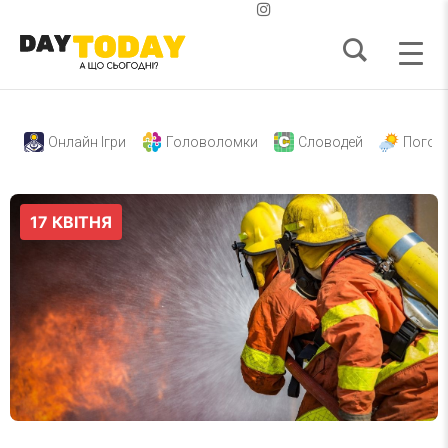
Онлайн Ігри
Головоломки
Словодей
Погод