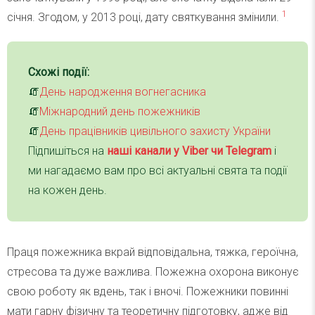
1
січня. Згодом, у 2013 році, дату святкування змінили.
Схожі події:
🧯
День народження вогнегасника
🧯
Міжнародний день пожежників
🧯
День працівників цивільного захисту України
Підпишіться на
наші канали у Viber чи Telegra
m
і
ми нагадаємо вам про всі актуальні свята та події
на кожен день.
Праця пожежника вкрай відповідальна, тяжка, героїчна,
стресова та дуже важлива. Пожежна охорона виконує
свою роботу як вдень, так і вночі. Пожежники повинні
мати гарну фізичну та теоретичну підготовку, адже від