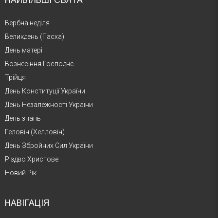
Вербна неділя
Великдень (Пасха)
День матері
Вознесіння Господнє
Трійця
День Конституції України
День Незалежності України
День знань
Геловін (Хелловін)
День Збройних Сил України
Різдво Христове
Новий Рік
НАВІГАЦІЯ