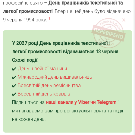
професійне свято –
День працівників текстильної та
легкої промисловості
. Вперше цей день було відзначено
1
9 червня 1994 року.
У
2027
році
День працівників текстильної і
легкої промисловості
відзначається
13 червня
.
Схожі події:
✔️
День швейної машини
✔️
Міжнародний день вишивальниць
✔️
Всесвітній день ремісництва
✔️
Всесвітній день кравців
Підпишіться на
наші канали у Viber чи Telegra
m
і
ми нагадаємо вам про всі актуальні свята та події
на кожен день.