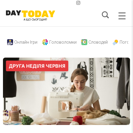
Онлайн Ігри
Головоломки
Словодей
Погод