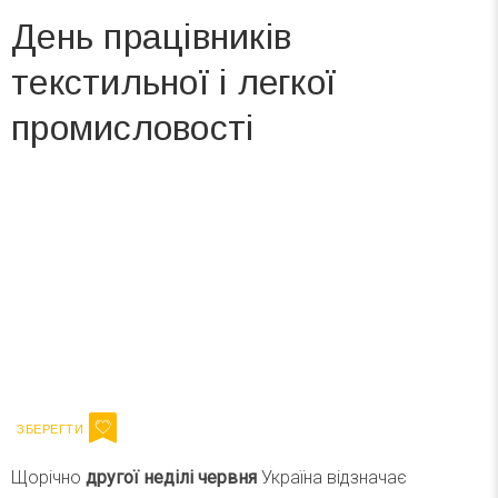
День працівників
текстильної і легкої
промисловості
Вже 6 років DAY TODAY складає для вас «
Список свят на день
». Підписуйтесь на щоденну розсилку
зручним для вас способом.
Телеграм
Інстаграм
Ваш імейл
Підписатися
Email
Щорічно
другої неділі червня
Україна відзначає