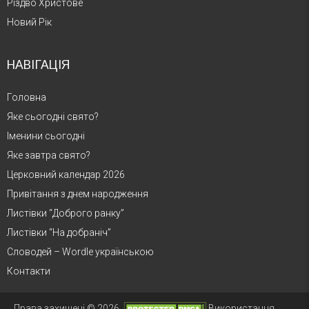
Різдво Христове
Новий Рік
НАВІГАЦІЯ
Головна
Яке сьогодні свято?
Іменини сьогодні
Яке завтра свято?
Церковний календар 2026
Привітання з днем народження
Листівки “Доброго ранку”
Листівки “На добраніч”
Словодей – Wordle українською
Контакти
Права захищені © 2026.
Використання