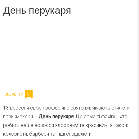
День перукаря
Вже 6 років DAY TODAY складає для вас «
Список свят на день
». Підписуйтесь на щоденну розсилку
зручним для вас способом.
Телеграм
Інстаграм
Ваш імейл
Підписатися
Email
13 вересня своє професійне свято відмічають стилісти-
парикмахери –
День перукаря
. Це саме ті фахівці, хто
робить ваше волосся здоровим та красивим, а також
колористи, барбери та інші спеціалісти.