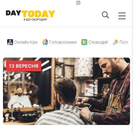
Онлайн Ігри
Головоломки
Словодей
Погод