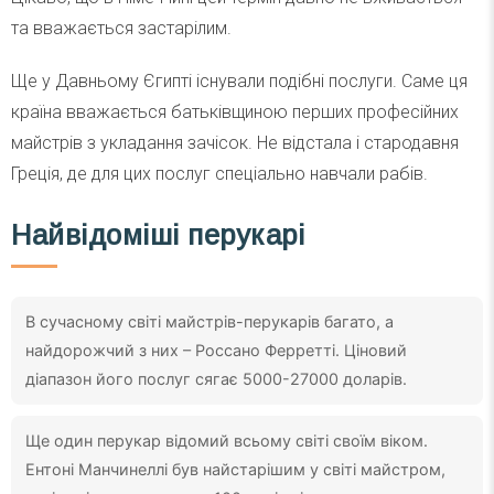
та вважається застарілим.
Ще у Давньому Єгипті існували подібні послуги. Саме ця
країна вважається батьківщиною перших професійних
майстрів з укладання зачісок. Не відстала і стародавня
Греція, де для цих послуг спеціально навчали рабів.
Найвідоміші перукарі
В сучасному світі майстрів-перукарів багато, а
найдорожчий з них – Россано Ферретті. Ціновий
діапазон його послуг сягає 5000-27000 доларів.
Ще один перукар відомий всьому світі своїм віком.
Ентоні Манчинеллі був найстарішим у світі майстром,