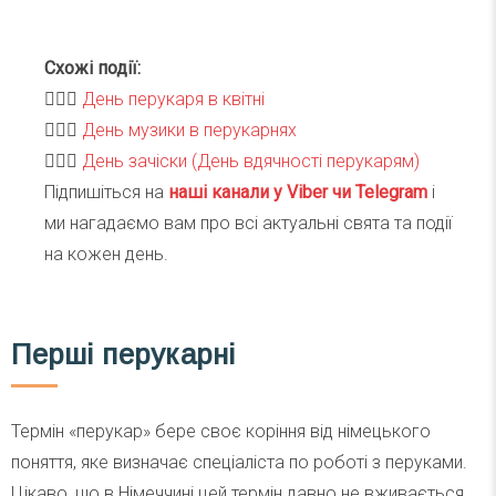
Схожі події:
💇🏻‍♀️
День перукаря в квітні
💇🏻‍♀️
День музики в перукарнях
💇🏻‍♀️
День зачіски (День вдячності перукарям)
Підпишіться на
наші канали у Viber чи Telegra
m
і
ми нагадаємо вам про всі актуальні свята та події
на кожен день.
Перші перукарні
Термін «перукар» бере своє коріння від німецького
поняття, яке визначає спеціаліста по роботі з перуками.
Цікаво, що в Німеччині цей термін давно не вживається