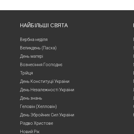
НАЙБІЛЬШІ СВЯТА
Вербна неділя
Великдень (Пасха)
День матері
Вознесіння Господнє
Трійця
День Конституції України
День Незалежності України
День знань
Геловін (Хелловін)
День Збройних Сил України
Різдво Христове
Новий Рік