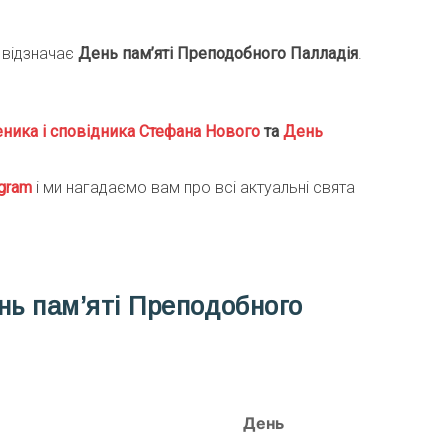
 відзначає
День пам’яті Преподобного Палладiя
.
ника і сповідника Стефана Нового
та
День
gra
m
і ми нагадаємо вам про всі актуальні свята
нь пам’яті Преподобного
День