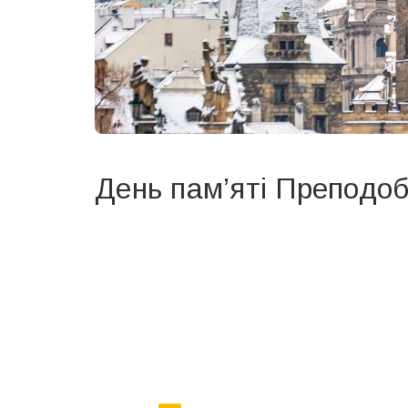
День пам’яті Преподо
Вже 6 років DAY TODAY складає для вас «
Список 
зручним для вас способом.
Телеграм
Інстаграм
Ваш імейл
Email