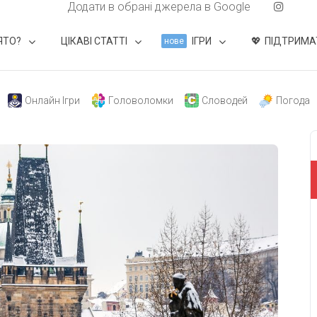
Додати в обрані джерела в Google
ЯТО?
ЦІКАВІ СТАТТІ
ІГРИ
ПІДТРИМА
нове
Онлайн Ігри
Головоломки
Словодей
Погода