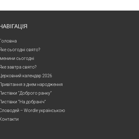
НАВІГАЦІЯ
Головна
Яке сьогодні свято?
Іменини сьогодні
Яке завтра свято?
Церковний календар 2026
Привітання з днем народження
Листівки “Доброго ранку”
Листівки “На добраніч”
Словодей – Wordle українською
Контакти