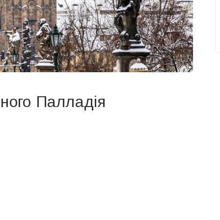
бного Палладiя
свят на день
». Підписуйтесь на щоденну розсилку
Підписатися