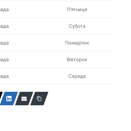
пада
П’ятниця
пада
Субота
пада
Понеділок
пада
Вівторок
пада
Середа