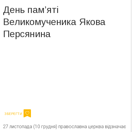
День пам’яті
Великомученика Якова
Персянина
Вже 6 років DAY TODAY складає для вас «
Список свят на день
». Підписуйтесь на щоденну розсилку
зручним для вас способом.
Телеграм
Інстаграм
Ваш імейл
Підписатися
Email
27 листопада (10 грудня) православна церква відзначає