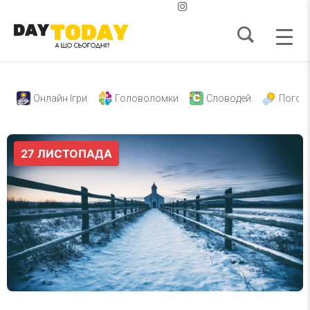
Онлайн Ігри
Головоломки
Словодей
Погод