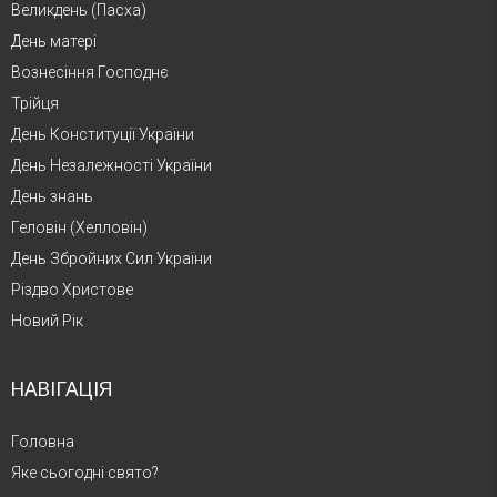
Великдень (Пасха)
День матері
Вознесіння Господнє
Трійця
День Конституції України
День Незалежності України
День знань
Геловін (Хелловін)
День Збройних Сил України
Різдво Христове
Новий Рік
НАВІГАЦІЯ
Головна
Яке сьогодні свято?