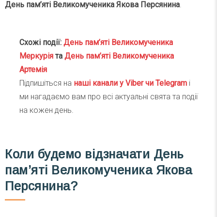
День пам’яті Великомученика Якова Персянина
.
Схожі події:
День пам’яті Великомученика
Меркурія
та
День пам’яті Великомученика
Артемія
Підпишіться на
наші канали у Viber чи Telegra
m
і
ми нагадаємо вам про всі актуальні свята та події
на кожен день.
Коли будемо відзначати День
пам’яті Великомученика Якова
Персянина?