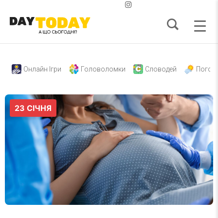
Онлайн Ігри
Головоломки
Словодей
Погод