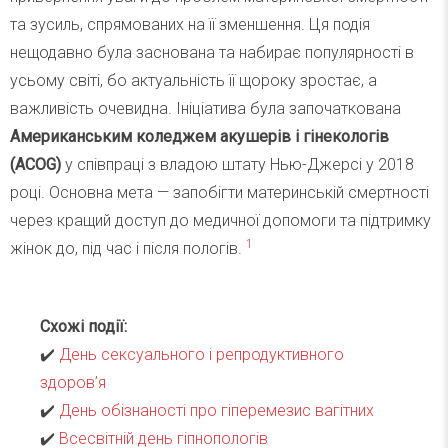
та зусиль, спрямованих на її зменшення. Ця подія
нещодавно була заснована та набирає популярності в
усьому світі, бо актуальність її щороку зростає, а
важливість очевидна. Ініціатива була започаткована
Американським коледжем акушерів і гінекологів
(ACOG)
у співпраці з владою штату Нью-Джерсі у 2018
році. Основна мета — запобігти материнській смертності
через кращий доступ до медичної допомоги та підтримку
1
жінок до, під час і після пологів.
Схожі події:
✔️
День сексуального і репродуктивного
здоров’я
✔️
День обізнаності про гіперемезис вагітних
✔️
Всесвітній день гіпнопологів