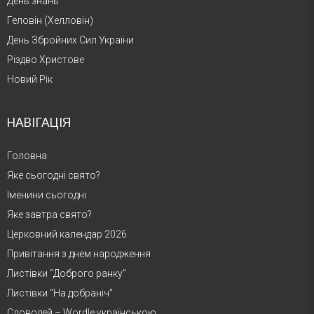
День знань
Геловін (Хелловін)
День Збройних Сил України
Різдво Христове
Новий Рік
НАВІГАЦІЯ
Головна
Яке сьогодні свято?
Іменини сьогодні
Яке завтра свято?
Церковний календар 2026
Привітання з днем народження
Листівки “Доброго ранку”
Листівки “На добраніч”
Словодей – Wordle українською