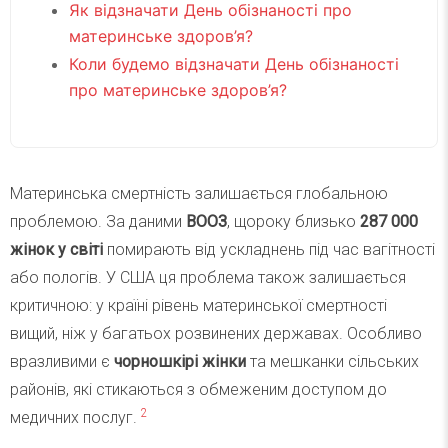
Як відзначати День обізнаності про
материнське здоров’я?
Коли будемо відзначати День обізнаності
про материнське здоров’я?
Материнська смертність залишається глобальною
проблемою. За даними
ВООЗ
, щороку близько
287 000
жінок у світі
помирають від ускладнень під час вагітності
або пологів. У США ця проблема також залишається
критичною: у країні рівень материнської смертності
вищий, ніж у багатьох розвинених державах. Особливо
вразливими є
чорношкірі жінки
та мешканки сільських
районів, які стикаються з обмеженим доступом до
2
медичних послуг.