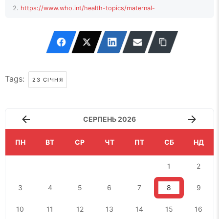
https://www.who.int/health-topics/maternal-
health#tab=tab_1
↩
Tags:
23 СІЧНЯ
СЕРПЕНЬ 2026
ПН
ВТ
СР
ЧТ
ПТ
СБ
НД
1
2
3
4
5
6
7
8
9
10
11
12
13
14
15
16