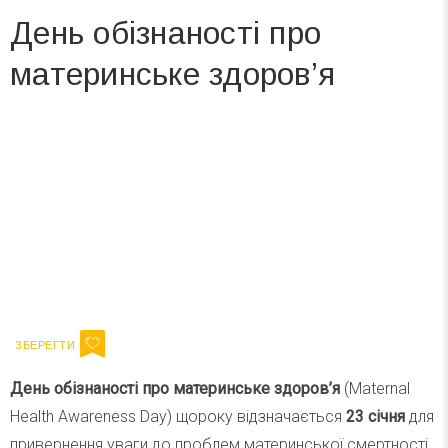
День обізнаності про
материнське здоров’я
Вже 6 років DAY TODAY складає для вас «
Список свят на день
». Підписуйтесь на щоденну розсилку
зручним для вас способом.
Телеграм
Інстаграм
Ваш імейл
Підписатися
Email
День обізнаності про материнське здоров’я
(Maternal
Health Awareness Day) щороку відзначається
23 січня
для
привернення уваги до проблем материнської смертності