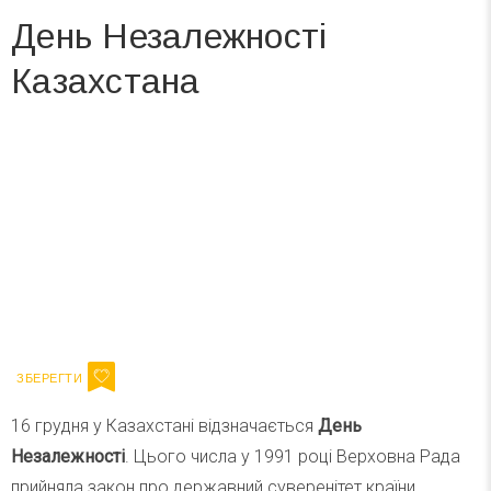
День Незалежності
Казахстана
Вже 6 років DAY TODAY складає для вас «
Список свят на день
». Підписуйтесь на щоденну розсилку
зручним для вас способом.
Телеграм
Інстаграм
Ваш імейл
Підписатися
Email
16 грудня у Казахстані відзначається
День
Незалежності
. Цього числа у 1991 році Верховна Рада
прийняла закон про державний суверенітет країни.