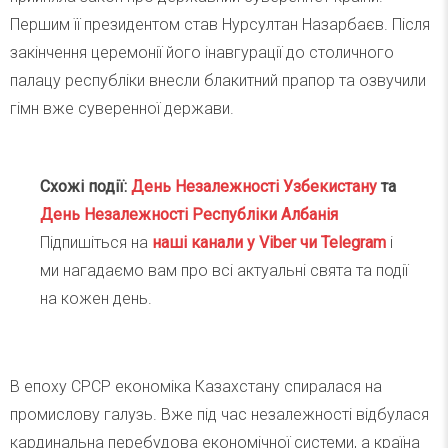
Першим її президентом став Нурсултан Назарбаєв. Після
закінчення церемонії його інавгурації до столичного
палацу республіки внесли блакитний прапор та озвучили
гімн вже суверенної держави.
Схожі події:
День Незалежності Узбекистану
та
День Незалежності Республіки Албанія
Підпишіться на
наші канали у Viber чи Telegra
m
і
ми нагадаємо вам про всі актуальні свята та події
на кожен день.
В епоху СРСР економіка Казахстану спиралася на
промислову галузь. Вже під час незалежності відбулася
кардинальна перебудова економічної системи, а країна