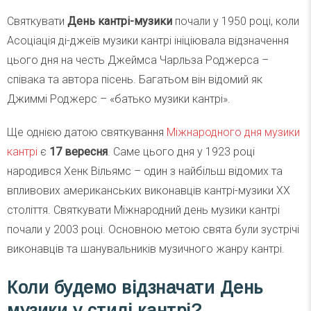
Святкувати
День кантрі-музики
почали у 1950 році, коли
Асоціація ді-джеїв музики кантрі ініціювала відзначення
цього дня на честь Джеймса Чарльза Роджерса –
співака та автора пісень. Багатьом він відомий як
Джиммі Роджерс – «батько музики кантрі».
Ще однією датою святкування
Міжнародного дня музики
кантрі
є
17 вересня
. Саме цього дня у 1923 році
народився Хенк Вільямс – один з найбільш відомих та
впливових американських виконавців кантрі-музики XX
століття. Святкувати Міжнародний день музики кантрі
почали у 2003 році. Основною метою свята були зустрічі
виконавців та шанувальників музичного жанру кантрі.
Коли будемо відзначати День
музики у стилі кантрі?