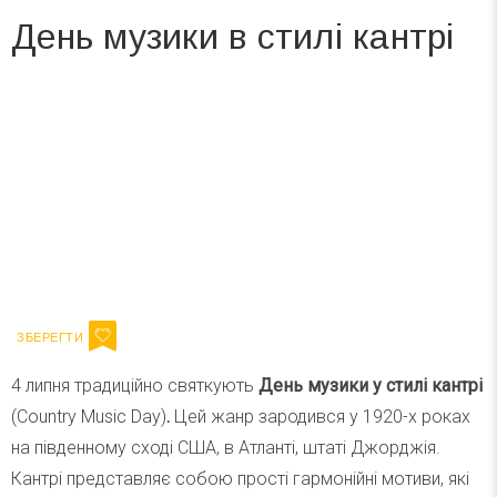
День музики в стилі кантрі
Вже 6 років DAY TODAY складає для вас «
Список свят на день
». Підписуйтесь на щоденну розсилку
зручним для вас способом.
Телеграм
Інстаграм
Ваш імейл
Підписатися
Email
4 липня традиційно святкують
День музики у стилі кантрі
(Country Music Day)
.
Цей жанр зародився у 1920-х роках
на південному сході США, в Атланті, штаті Джорджія.
Кантрі представляє собою прості гармонійні мотиви, які