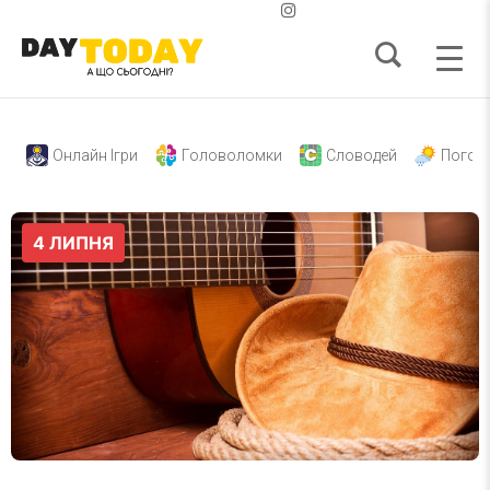
Онлайн Ігри
Головоломки
Словодей
Погод