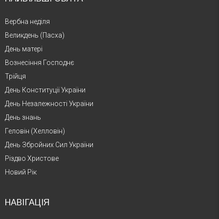
Вербна неділя
Великдень (Пасха)
День матері
Вознесіння Господнє
Трійця
День Конституції України
День Незалежності України
День знань
Геловін (Хелловін)
День Збройних Сил України
Різдво Христове
Новий Рік
НАВІГАЦІЯ