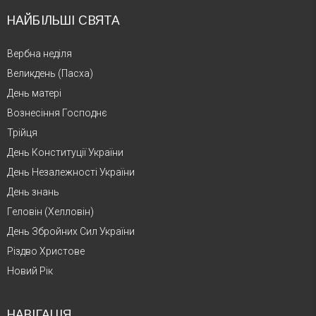
НАЙБІЛЬШІ СВЯТА
Вербна неділя
Великдень (Пасха)
День матері
Вознесіння Господнє
Трійця
День Конституції України
День Незалежності України
День знань
Геловін (Хелловін)
День Збройних Сил України
Різдво Христове
Новий Рік
НАВІГАЦІЯ