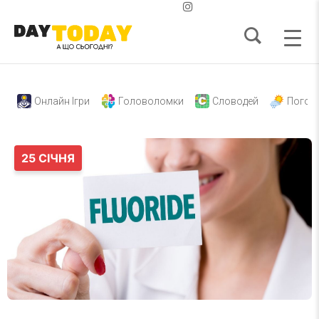
Онлайн Ігри
Головоломки
Словодей
Погод