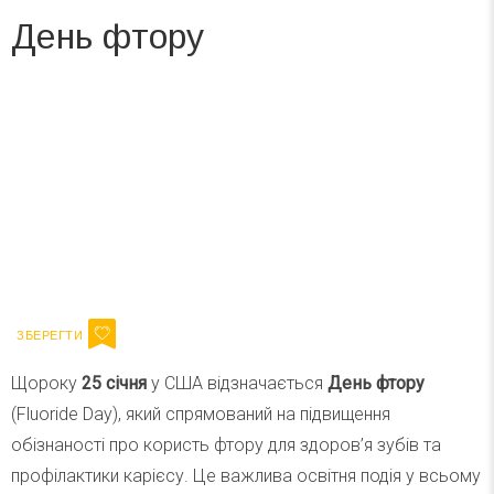
День фтору
Вже 6 років DAY TODAY складає для вас «
Список свят на день
». Підписуйтесь на щоденну розсилку
зручним для вас способом.
Телеграм
Інстаграм
Ваш імейл
Підписатися
Email
Щороку
25 січня
у США відзначається
День фтору
(Fluoride Day), який спрямований на підвищення
обізнаності про користь фтору для здоров’я зубів та
профілактики карієсу. Це важлива освітня подія у всьому