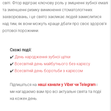
світі. Фтор відіграє ключову роль у зміцненні зубної емалі
та зменшенні ризику виникнення стоматологічних
захворювань, і це свято закликає людей замислитися
над тим, як вони можуть краще дбати про своє здоров’я
ротової порожнини.
Схожі події:
✔️
День народження зубної щітки
✔️
Всесвітній день майбутнього без карієсу
✔️
Всесвітній день боротьби з карієсом
Підпишіться на
наші канали у Viber чи Telegra
m
і
ми нагадаємо вам про всі актуальні свята та події
на кожен день.