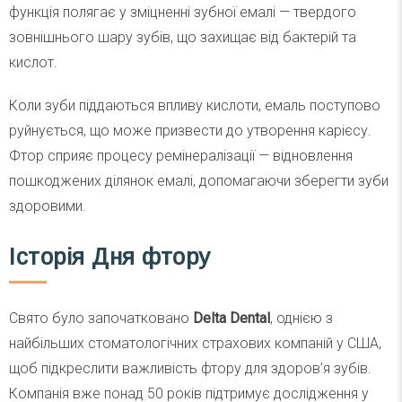
функція полягає у зміцненні зубної емалі — твердого
зовнішнього шару зубів, що захищає від бактерій та
кислот.
Коли зуби піддаються впливу кислоти, емаль поступово
руйнується, що може призвести до утворення карієсу.
Фтор сприяє процесу ремінералізації — відновлення
пошкоджених ділянок емалі, допомагаючи зберегти зуби
здоровими.
Історія Дня фтору
Свято було започатковано
Delta Dental
, однією з
найбільших стоматологічних страхових компаній у США,
щоб підкреслити важливість фтору для здоров’я зубів.
Компанія вже понад 50 років підтримує дослідження у