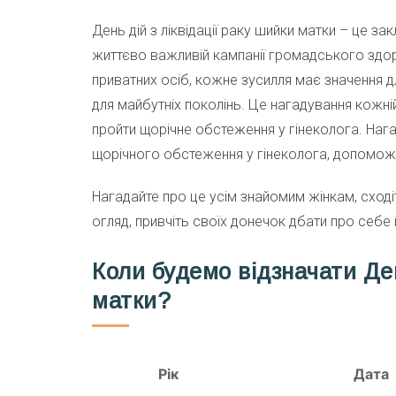
День дій з ліквідації раку шийки матки – це закл
життєво важливій кампанії громадського здоров
приватних осіб, кожне зусилля має значення д
для майбутніх поколінь. Це нагадування кожні
пройти щорічне обстеження у гінеколога. Наг
щорічного обстеження у гінеколога, допоможіт
Нагадайте про це усім знайомим жінкам, сході
огляд, привчіть своїх донечок дбати про себе 
Коли будемо відзначати Де
матки?
Рік
Дата