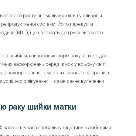
ьованого росту аномальних клітин у слизовій
ї репродуктивної системи. Його передусім
и людини (ВПЛ), що належать до групи високого
ю з найбільш виліковних форм раку, він посідає
ічних захворювань серед жінок у всьому світі,
ків захворювання і смертей припадає на країни з
я успішного лікування – саме раннє виявлення
ію раку шийки матки
) започаткувала глобальну ініціативу з амбітними