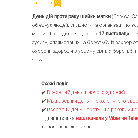
День дій проти раку шийки матки
(Cervical Ca
об’єднує людей, спільноти та організації по в
матки. Проводиться щорічно
17 листопада
. Ц
зусиль, спрямованих на боротьбу із захвор
охорони здоров’я в усьому світі. У боротьбі п
часу.
Схожі події:
✔️
Всесвітній день жіночого здоров’я
✔️
Міжнародний день гінекологічного здор
✔️
Всесвітній день боротьби з раковими
Підпишіться на
наші канали у Viber чи Tele
та події на кожен день.