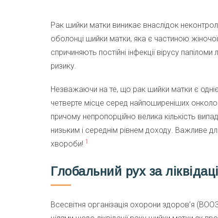
Рак шийки матки виникає внаслідок неконтрол
оболонці шийки матки, яка є частиною жіночо
спричиняють постійні інфекції вірусу папілом
ризику.
Незважаючи на те, що рак шийки матки є одніє
четверте місце серед найпоширеніших онколог
причому непропорційно велика кількість випад
низьким і середнім рівнем доходу. Важливе дл
1
хвороби!
Глобальний рух за ліквідац
Всесвітня організація охорони здоров’я (ВООЗ