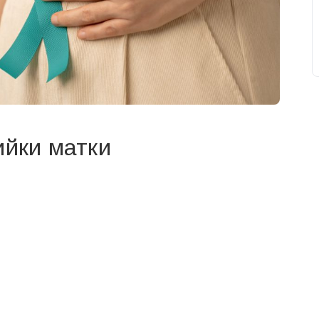
ийки матки
свят на день
». Підписуйтесь на щоденну розсилку
Підписатися