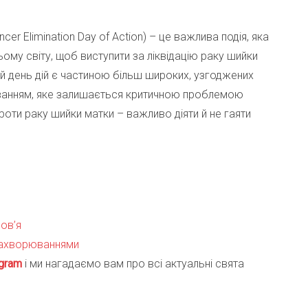
ncer Elimination Day of Action) – це важлива подія, яка
сьому світу, щоб виступити за ліквідацію раку шийки
ей день дій є частиною більш широких, узгоджених
юванням, яке залишається критичною проблемою
роти раку шийки матки – важливо діяти й не гаяти
ов’я
 захворюваннями
gra
m
і ми нагадаємо вам про всі актуальні свята