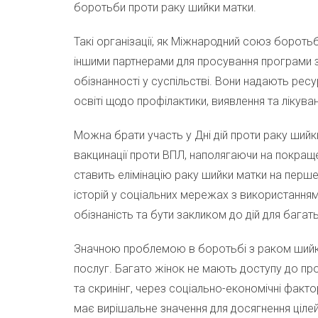
боротьби проти раку шийки матки.
Такі організації, як Міжнародний союз бороть
іншими партнерами для просування програми з 
обізнанності у суспільстві. Вони надають рес
освіті щодо профілактики, виявлення та лікува
Можна брати участь у Дні дій проти раку ший
вакцинації проти ВПЛ, наполягаючи на покраще
ставить елімінацію раку шийки матки на перше
історій у соціальних мережах з використання
обізнаність та бути закликом до дій для багат
Значною проблемою в боротьбі з раком шийки 
послуг. Багато жінок не мають доступу до про
та скринінг, через соціально-економічні фактор
має вирішальне значення для досягнення цілей 