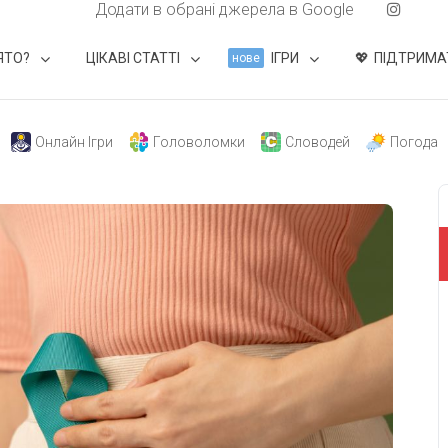
Додати в обрані джерела в Google
ЯТО?
ЦІКАВІ СТАТТІ
ІГРИ
ПІДТРИМА
нове
Онлайн Ігри
Головоломки
Словодей
Погода