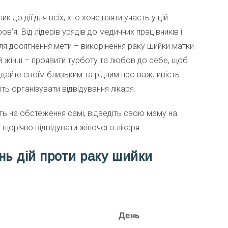
ик до дії для всіх, хто хоче взяти участь у цій
’я. Від лідерів урядів до медичних працівників і
ля досягнення мети – викорінення раку шийки матки
й жінці – проявити турботу та любов до себе, щоб
адайте своїм близьким та рідним про важливість
ь організувати відвідування лікаря.
ть на обстеження самі, відведіть свою маму на
і щорічно відвідувати жіночого лікаря.
нь дій проти раку шийки
День