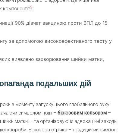
облеми громадського здоров’я. Ця ініціатива
2
ох компонентів
:
инації 90% дівчат вакциною проти ВПЛ до 15
інгу за допомогою високоефективного тесту у
 яких виявлено захворювання шийки матки,
ропаганда подальших дій
 роки з моменту запуску цього глобального руху.
значаючи символом події –
бірюзовим кольором
–
шийки матки, – та організовуючи адвокаційні заходи,
цієї хвороби. Бірюзова стрічка – традиційний символ