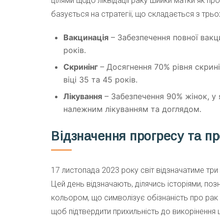
цілями щодо ліквідації раку шийки матки як пр
базується на стратегії, що складається з трь
Вакцинація
– Забезпечення повної вакц
років.
Скринінг
– Досягнення 70% рівня скрин
віці 35 та 45 років.
Лікування
– Забезпечення 90% жінок, у
належним лікуванням та доглядом.
Відзначення прогресу та п
17 листопада 2023 року світ відзначатиме три
Цей день відзначають, ділячись історіями, по
кольором, що символізує обізнаність про рак 
щоб підтвердити прихильність до викорінення 