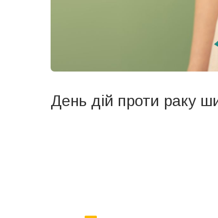
День дій проти раку ш
Вже 6 років DAY TODAY складає для вас «
Список 
зручним для вас способом.
Телеграм
Інстаграм
Ваш імейл
Email