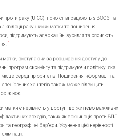
би проти раку (UICC), тісно співпрацюють з ВООЗ та
ліквідації раку шийки матки та поширення
урси, підтримують адвокаційні зусилля та сприяють
1
ння.
ки матки, виступаючи за розширення доступу до
нні програм скринінгу та підтримуючи політику, яка
 місце серед пріоритетів. Поширення інформації та
м спеціальних хештегів також може підвищити
ьох жінок.
матки є нерівність у доступі до життєво важливих
філактичних заходів, таких як вакцинація проти ВПЛ
и та географічні бар’єри. Усунення цієї нерівності
елімінації.