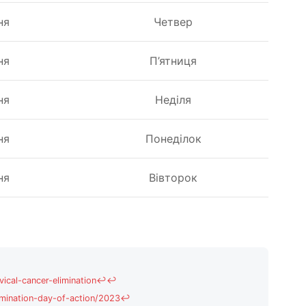
ня
Четвер
ня
П’ятниця
ня
Неділя
ня
Понеділок
ня
Вівторок
ical-cancer-elimination
↩
↩
imination-day-of-action/2023
↩