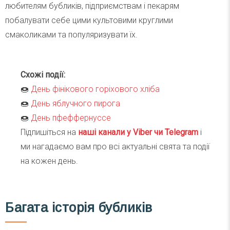
любителям бубликів, підприємствам і пекарям
побалувати себе цими культовими круглими
смаколиками та популяризувати їх.
Схожі події:
🍩
День фінікового горіхового хліба
🍩
День яблучного пирога
🍩
День пфеффернуссе
Підпишіться на
наші канали у Viber чи Telegra
m
і
ми нагадаємо вам про всі актуальні свята та події
на кожен день.
Багата історія бубликів