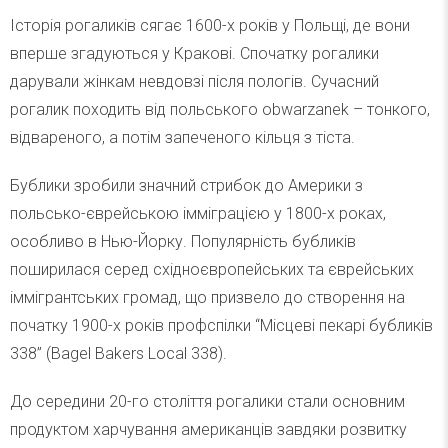
Історія рогаликів сягає 1600-х років у Польщі, де вони
вперше згадуються у Кракові. Спочатку рогалики
дарували жінкам невдовзі після пологів. Сучасний
рогалик походить від польського obwarzanek – тонкого,
відвареного, а потім запеченого кільця з тіста.
Бублики зробили значний стрибок до Америки з
польсько-єврейською імміграцією у 1800-х роках,
особливо в Нью-Йорку. Популярність бубликів
поширилася серед східноєвропейських та єврейських
іммігрантських громад, що призвело до створення на
початку 1900-х років профспілки “Місцеві пекарі бубликів
338” (Bagel Bakers Local 338).
До середини 20-го століття рогалики стали основним
продуктом харчування американців завдяки розвитку