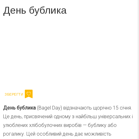
День бублика
Вже 6 років DAY TODAY складає для вас «
Список свят на день
». Підписуйтесь на щоденну розсилку
зручним для вас способом.
Телеграм
Інстаграм
Ваш імейл
Підписатися
Email
День бублика
(Bagel Day) відзначають щорічно 15 січня.
Це день, присвячений одному з найбільш універсальних і
улюблених хлібобулочних виробів — бублику або
рогалику. Цей особливий день дає можливість