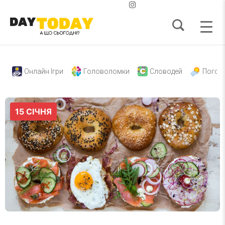
Онлайн Ігри
Головоломки
Словодей
Погод