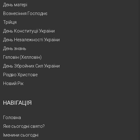
День матері
Вознесіння Господнє
Трійця
День Конституції України
День Незалежності України
День знань
Геловін (Хелловін)
День Збройних Сил України
Різдво Христове
Новий Рік
НАВІГАЦІЯ
Головна
Яке сьогодні свято?
Іменини сьогодні