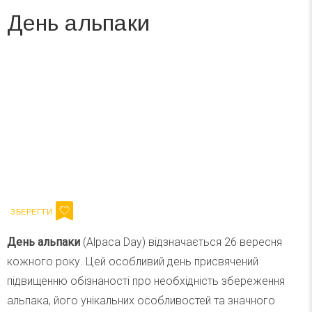
День альпаки
Вже 6 років DAY TODAY складає для вас «
Список свят на день
». Підписуйтесь на щоденну розсилку
зручним для вас способом.
Телеграм
Інстаграм
Ваш імейл
Підписатися
Email
День альпаки
(Alpaca Day) відзначається 26 вересня
кожного року. Цей особливий день присвячений
підвищенню обізнаності про необхідність збереження
альпака, його унікальних особливостей та значного