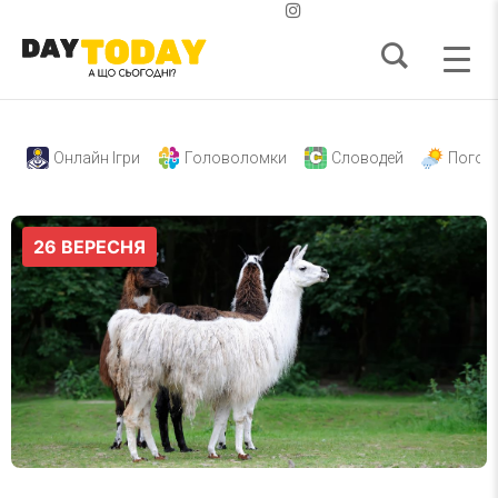
Онлайн Ігри
Головоломки
Словодей
Погод