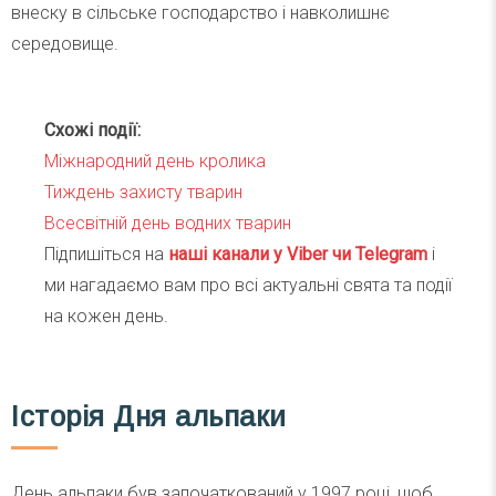
внеску в сільське господарство і навколишнє
середовище.
Схожі події:
Міжнародний день кролика
Тиждень захисту тварин
Всесвітній день водних тварин
Підпишіться на
наші канали у Viber чи Telegra
m
і
ми нагадаємо вам про всі актуальні свята та події
на кожен день.
Історія Дня альпаки
День альпаки був започаткований у 1997 році, щоб