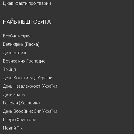
Цікаві факти про тварин
НАЙБІЛЬШІ СВЯТА
Вербна неділя
Великдень (Пасха)
День матері
Вознесіння Господнє
Трійця
День Конституції України
День Незалежності України
День знань
Геловін (Хелловін)
День Збройних Сил України
Різдво Христове
Новий Рік