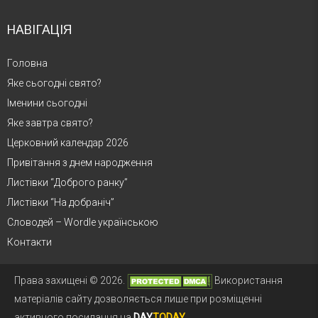
НАВІГАЦІЯ
Головна
Яке сьогодні свято?
Іменини сьогодні
Яке завтра свято?
Церковний календар 2026
Привітання з днем народження
Листівки “Доброго ранку”
Листівки “На добраніч”
Словодей – Wordle українською
Контакти
Права захищені © 2026.
Використання
матеріалів сайту дозволяється лише при розміщенні
активного посилання на
DAY
TODAY
.