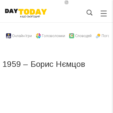
Онлайн Ігри
Головоломки
Словодей
Погод
1959 – Борис Нємцов
Вже 6 років DAY TODAY складає для вас «
Список свят на день
». Підписуйтесь на щоденну розсилку
зручним для вас способом.
Телеграм
Інстаграм