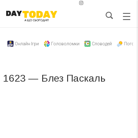
Онлайн Ігри
Головоломки
Словодей
Погод
1623 — Блез Паскаль
Вже 6 років DAY TODAY складає для вас «
Список свят на день
». Підписуйтесь на щоденну розсилку
зручним для вас способом.
Телеграм
Інстаграм