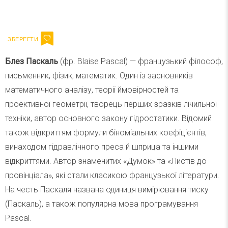
Ваш імейл
Підписатися
Email
Блез Паскаль
(фр. Blaise Pascal) — французький філософ,
письменник, фізик, математик. Один із засновників
математичного аналізу, теорії ймовірностей та
проективної геометрії, творець перших зразків лічильної
техніки, автор основного закону гідростатики. Відомий
також відкриттям формули біноміальних коефіцієнтів,
винаходом гідравлічного преса й шприца та іншими
відкриттями. Автор знаменитих «Думок» та «Листів до
провінціала», які стали класикою французької літератури.
На честь Паскаля названа одиниця вимірювання тиску
(Паскаль), а також популярна мова програмування
Pascal.