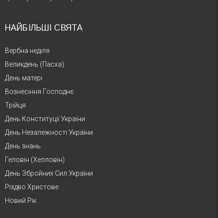
НАЙБІЛЬШІ СВЯТА
Вербна неділя
Великдень (Пасха)
День матері
Вознесіння Господнє
Трійця
День Конституції України
День Незалежності України
День знань
Геловін (Хелловін)
День Збройних Сил України
Різдво Христове
Новий Рік