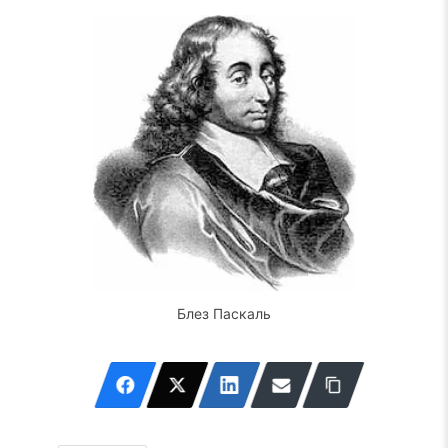
Блез Паскаль