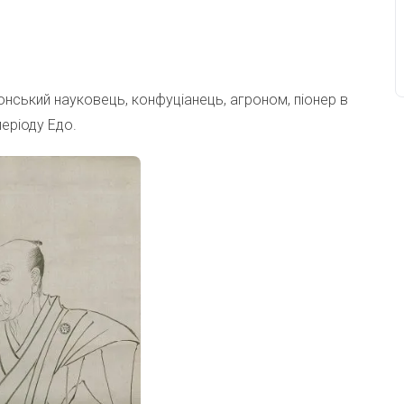
ий науковець, конфуціанець, агроном, піонер в
періоду Едо.