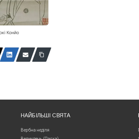
окі Конйо
НАЙБІЛЬШІ СВЯТА
Вербна неділя
Великдень (Пасха)