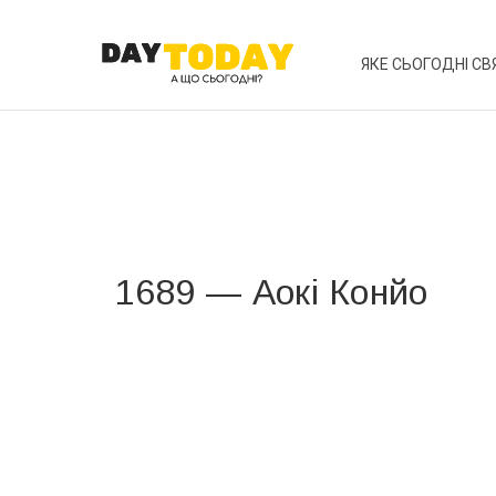
ЯКЕ СЬОГОДНІ СВ
1689 — Аокі Конйо
Вже 6 років DAY TODAY складає для вас «
Список 
зручним для вас способом.
Телеграм
Інстаграм
Ваш імейл