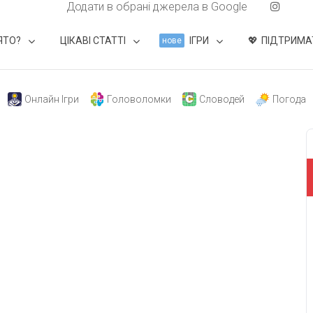
Додати в обрані джерела в Google
ЯТО?
ЦІКАВІ СТАТТІ
ІГРИ
ПІДТРИМА
нове
Онлайн Ігри
Головоломки
Словодей
Погода
свят на день
». Підписуйтесь на щоденну розсилку
Підписатися