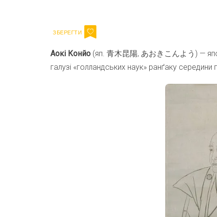
Email
Аокі Конйо
(яп. 青木昆陽, あおきこんよう) — японськ
галузі «голландських наук» ранґаку середини 