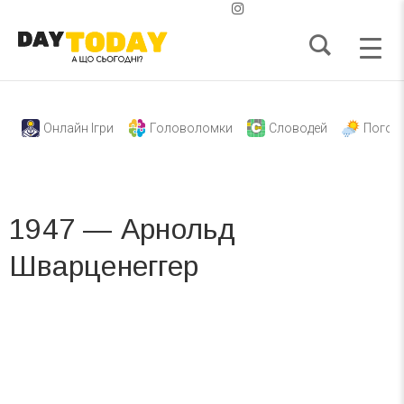
Онлайн Ігри
Головоломки
Словодей
Погод
1947 — Арнольд
Шварценеггер
Вже 6 років DAY TODAY складає для вас «
Список свят на день
». Підписуйтесь на щоденну розсилку
зручним для вас способом.
Телеграм
Інстаграм