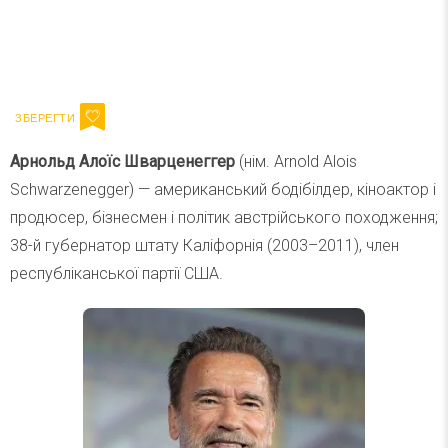
Ваш імейл
Підписатися
Email
Арнольд Алоїс Шварценеггер
(нім. Arnold Alois
Schwarzenegger) — американський бодібілдер, кіноактор і
продюсер, бізнесмен і політик австрійського походження;
38-й губернатор штату Каліфорнія (2003–2011), член
республіканської партії США.