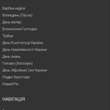
Вербна неділя
Великдень (Пасха)
День матері
Вознесіння Господнє
Трійця
День Конституції України
День Незалежності України
День знань
Геловін (Хелловін)
День Збройних Сил України
Різдво Христове
Новий Рік
НАВІГАЦІЯ